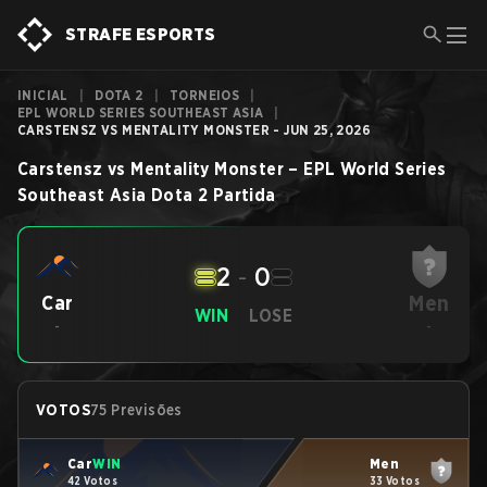
STRAFE ESPORTS
INICIAL
|
DOTA 2
|
TORNEIOS
|
EPL WORLD SERIES SOUTHEAST ASIA
|
CARSTENSZ VS MENTALITY MONSTER - JUN 25, 2026
Carstensz
vs
Mentality Monster
–
EPL World Series
Southeast Asia
Dota 2
Partida
2
-
0
Men
Car
WIN
LOSE
-
-
VOTOS
75 Previsões
Car
WIN
Men
42 Votos
33 Votos