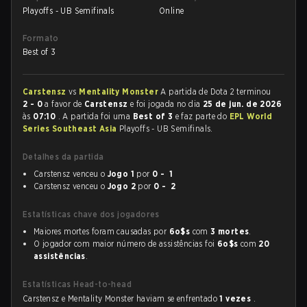
Playoffs - UB Semifinals
Online
Formato
Best of 3
Carstensz
vs
Mentality Monster
A partida de Dota 2 terminou
2 - 0
a favor de
Carstensz
e foi jogada no dia
25 de jun. de 2026
às
07:10
. A partida foi uma
Best of 3
e faz parte do
EPL World
Series Southeast Asia
Playoffs - UB Semifinals.
Detalhes da partida
Carstensz venceu o
Jogo 1
por
0 - 1
Carstensz venceu o
Jogo 2
por
0 - 2
Estatísticas chave dos jogadores
Maiores mortes foram causadas por
6o$s
com
3 mortes
.
O jogador com maior número de assistências foi
6o$s
com
20
assistências
.
Estatísticas Head-to-head
Carstensz e Mentality Monster haviam se enfrentado
1 vezes
.