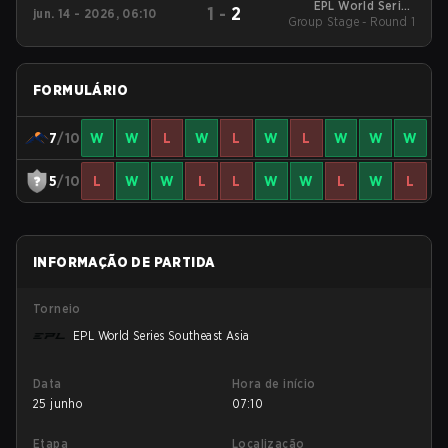
EPL World Series
1
-
2
jun. 14 - 2026, 06:10
Group Stage - Round 1
Southeast Asia
FORMULÁRIO
7
/10
W
W
L
W
L
W
L
W
W
W
5
/10
L
W
W
L
L
W
W
L
W
L
INFORMAÇÃO DE PARTIDA
Torneio
EPL World Series Southeast Asia
Data
Hora de início
25 junho
07:10
Etapa
Localização