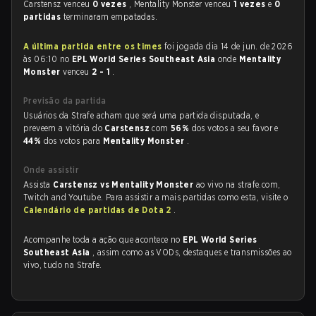
Carstensz venceu
0 vezes
, Mentality Monster venceu
1 vezes
e
0
partidas
terminaram empatadas.
A última partida entre os times
foi jogada dia 14 de jun. de 2026
às 06:10 no
EPL World Series Southeast Asia
onde
Mentality
Monster
venceu
2 - 1
.
Previsão da partida
Usuários da Strafe acham que será uma partida disputada, e
preveem a vitória do
Carstensz
com
56%
dos votos a seu favor e
44%
dos votos para
Mentality Monster
.
Onde assistir
Assista
Carstensz vs Mentality Monster
ao vivo na strafe.com,
Twitch and Youtube. Para assistir a mais partidas como esta, visite o
Calendário de partidas de Dota 2
.
Acompanhe toda a ação que acontece no
EPL World Series
Southeast Asia
, assim como as VODs, destaques e transmissões ao
vivo, tudo na Strafe.