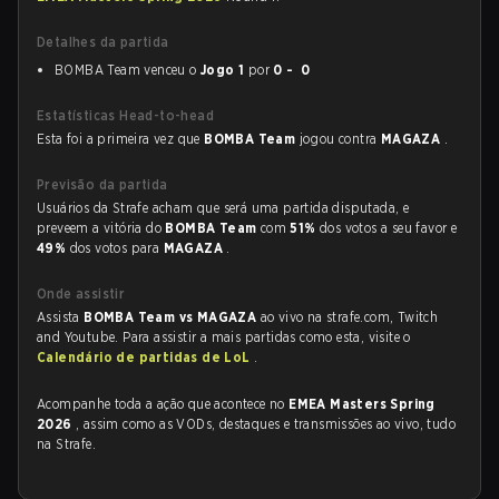
Detalhes da partida
BOMBA Team venceu o
Jogo 1
por
0 - 0
Estatísticas Head-to-head
Esta foi a primeira vez que
BOMBA Team
jogou contra
MAGAZA
.
Previsão da partida
Usuários da Strafe acham que será uma partida disputada, e
preveem a vitória do
BOMBA Team
com
51%
dos votos a seu favor e
49%
dos votos para
MAGAZA
.
Onde assistir
Assista
BOMBA Team vs MAGAZA
ao vivo na strafe.com, Twitch
and Youtube. Para assistir a mais partidas como esta, visite o
Calendário de partidas de LoL
.
Acompanhe toda a ação que acontece no
EMEA Masters Spring
2026
, assim como as VODs, destaques e transmissões ao vivo, tudo
na Strafe.