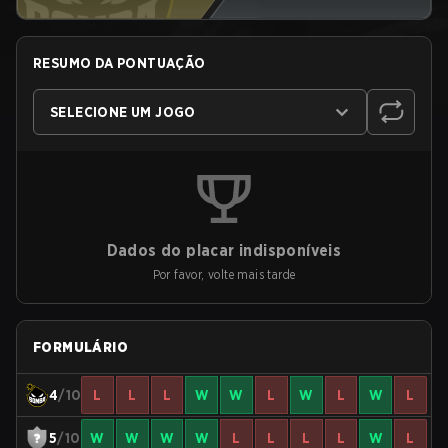
RESUMO DA PONTUAÇÃO
SELECIONE UM JOGO
Dados do placar indisponíveis
Por favor, volte mais tarde
FORMULÁRIO
4
/10
L
L
L
W
W
L
W
L
W
L
5
/10
W
W
W
W
L
L
L
L
W
L