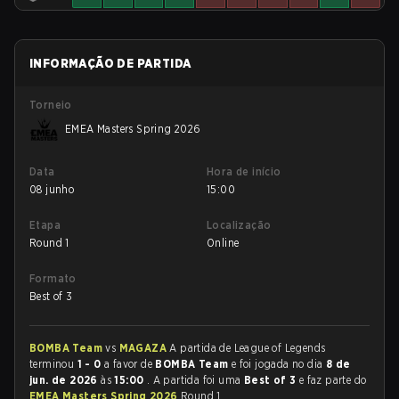
INFORMAÇÃO DE PARTIDA
Torneio
EMEA Masters Spring 2026
Data
Hora de início
08 junho
15:00
Etapa
Localização
Round 1
Online
Formato
Best of 3
BOMBA Team
vs
MAGAZA
A partida de League of Legends
terminou
1 - 0
a favor de
BOMBA Team
e foi jogada no dia
8 de
jun. de 2026
às
15:00
. A partida foi uma
Best of 3
e faz parte do
EMEA Masters Spring 2026
Round 1.