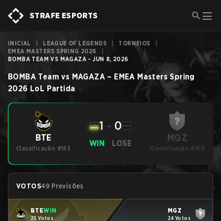
STRAFE ESPORTS
INICIAL
|
LEAGUE OF LEGENDS
|
TORNEIOS
|
EMEA MASTERS SPRING 2026
|
BOMBA TEAM VS MAGAZA - JUN 8, 2026
BOMBA Team
vs
MAGAZA
–
EMEA Masters Spring
2026
LoL
Partida
1
-
0
MGZ
BTE
WIN
LOSE
Classificação #163
Classificação #160
VOTOS
49 Previsões
BTE
WIN
MGZ
25 Votos
24 Votos