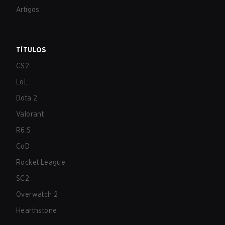
Artigos
TÍTULOS
CS2
LoL
Dota 2
Valorant
R6:S
CoD
Rocket League
SC2
Overwatch 2
Hearthstone