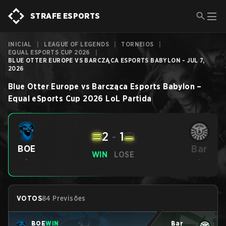
STRAFE ESPORTS
INICIAL
|
LEAGUE OF LEGENDS
|
TORNEIOS
|
EQUAL ESPORTS CUP 2026
|
BLUE OTTER EUROPE VS BARCZĄCA ESPORTS BABYLON - JUL 7,
2026
Blue Otter Europe
vs
Barcząca Esports Babylon
–
Equal eSports Cup 2026
LoL
Partida
2
-
1
Bar
BOE
WIN
LOSE
-
-
VOTOS
84 Previsões
BOE
WIN
Bar