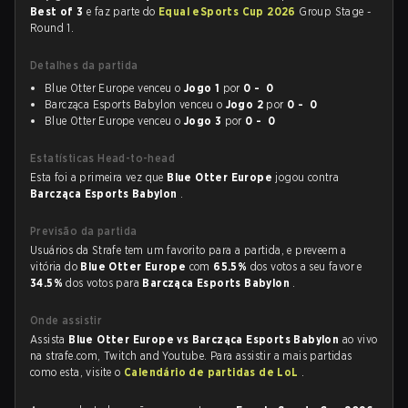
Best of 3
e faz parte do
Equal eSports Cup 2026
Group Stage -
Round 1.
Detalhes da partida
Blue Otter Europe venceu o
Jogo 1
por
0 - 0
Barcząca Esports Babylon venceu o
Jogo 2
por
0 - 0
Blue Otter Europe venceu o
Jogo 3
por
0 - 0
Estatísticas Head-to-head
Esta foi a primeira vez que
Blue Otter Europe
jogou contra
Barcząca Esports Babylon
.
Previsão da partida
Usuários da Strafe tem um favorito para a partida, e preveem a
vitória do
Blue Otter Europe
com
65.5%
dos votos a seu favor e
34.5%
dos votos para
Barcząca Esports Babylon
.
Onde assistir
Assista
Blue Otter Europe vs Barcząca Esports Babylon
ao vivo
na strafe.com, Twitch and Youtube. Para assistir a mais partidas
como esta, visite o
Calendário de partidas de LoL
.