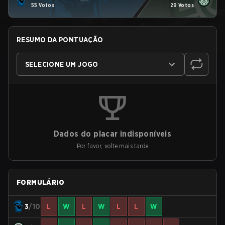
55 Votos
29 Votos
RESUMO DA PONTUAÇÃO
SELECIONE UM JOGO
Dados do placar indisponíveis
Por favor, volte mais tarde
FORMULÁRIO
3
/10
L
W
L
W
L
L
W