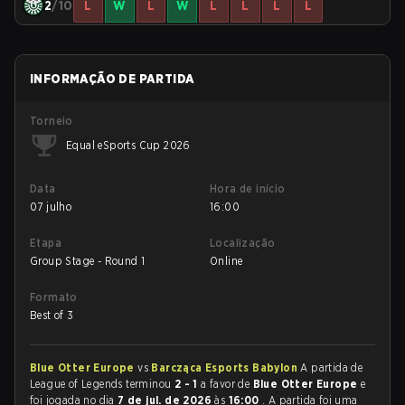
2
/10
L
W
L
W
L
L
L
L
INFORMAÇÃO DE PARTIDA
Torneio
Equal eSports Cup 2026
Data
Hora de início
07 julho
16:00
Etapa
Localização
Group Stage - Round 1
Online
Formato
Best of 3
Blue Otter Europe
vs
Barcząca Esports Babylon
A partida de
League of Legends terminou
2 - 1
a favor de
Blue Otter Europe
e
foi jogada no dia
7 de jul. de 2026
às
16:00
. A partida foi uma