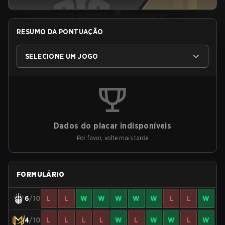
RESUMO DA PONTUAÇÃO
SELECIONE UM JOGO
Dados do placar indisponíveis
Por favor, volte mais tarde
FORMULÁRIO
6
/10
L
L
W
W
W
W
W
L
L
W
4
/10
L
L
L
L
W
L
W
W
L
W