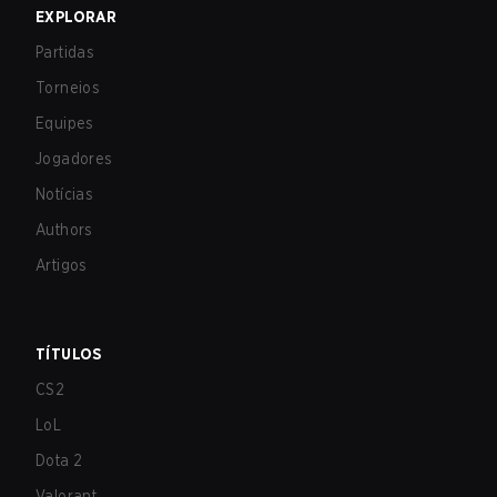
EXPLORAR
Partidas
Torneios
Equipes
Jogadores
Notícias
Authors
Artigos
TÍTULOS
CS2
LoL
Dota 2
Valorant