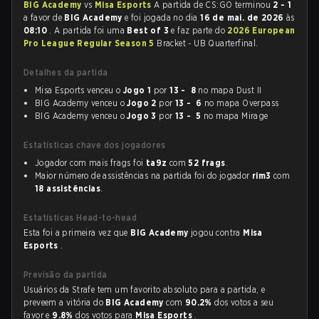
BIG Academy
vs
Misa Esports
A partida de CS:GO terminou
2 - 1
a favor de
BIG Academy
e foi jogada no dia
16 de mai. de 2026
às
08:10
. A partida foi uma
Best of 3
e faz parte do
2026 European
Pro League Regular Season 5
Bracket - UB Quarterfinal.
Detalhes da partida
Misa Esports venceu o
Jogo 1
por
13 - 8
no mapa Dust II
BIG Academy venceu o
Jogo 2
por
13 - 6
no mapa Overpass
BIG Academy venceu o
Jogo 3
por
13 - 5
no mapa Mirage
Estatísticas chave dos jogadores
Jogador com mais frags foi
ta9z
com
52 frags
.
Maior número de assistências na partida foi do jogador
rim3
com
18 assistências
.
Estatísticas Head-to-head
Esta foi a primeira vez que
BIG Academy
jogou contra
Misa
Esports
.
Previsão da partida
Usuários da Strafe tem um favorito absoluto para a partida, e
preveem a vitória do
BIG Academy
com
90.2%
dos votos a seu
favor e
9.8%
dos votos para
Misa Esports
.