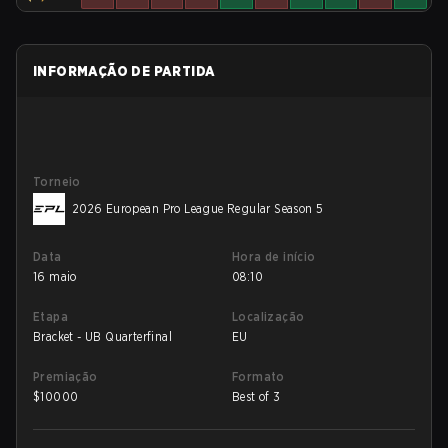
INFORMAÇÃO DE PARTIDA
Torneio
2026 European Pro League Regular Season 5
Data
Hora de início
16 maio
08:10
Etapa
Localização
Bracket - UB Quarterfinal
EU
Premiação
Formato
$
10000
Best of 3