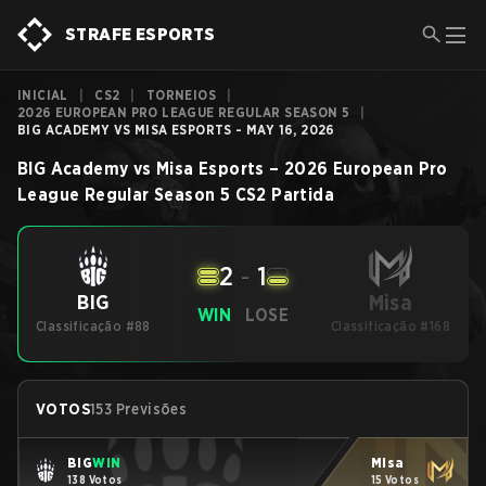
STRAFE ESPORTS
INICIAL
|
CS2
|
TORNEIOS
|
2026 EUROPEAN PRO LEAGUE REGULAR SEASON 5
|
BIG ACADEMY VS MISA ESPORTS - MAY 16, 2026
BIG Academy
vs
Misa Esports
–
2026 European Pro
League Regular Season 5
CS2
Partida
2
-
1
Misa
BIG
WIN
LOSE
Classificação #88
Classificação #168
VOTOS
153 Previsões
BIG
WIN
Misa
138 Votos
15 Votos