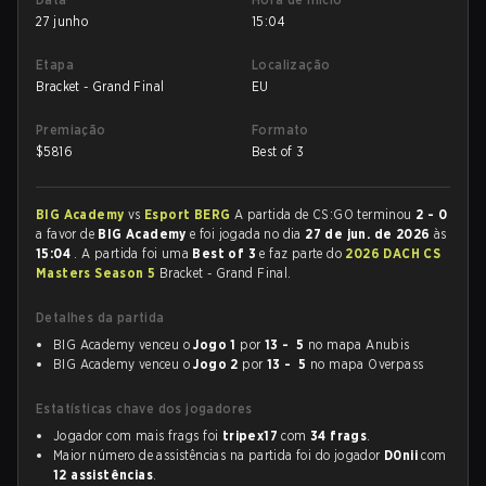
27 junho
15:04
Etapa
Localização
Bracket - Grand Final
EU
Premiação
Formato
$
5816
Best of 3
BIG Academy
vs
Esport BERG
A partida de CS:GO terminou
2 - 0
a favor de
BIG Academy
e foi jogada no dia
27 de jun. de 2026
às
15:04
. A partida foi uma
Best of 3
e faz parte do
2026 DACH CS
Masters Season 5
Bracket - Grand Final.
Detalhes da partida
BIG Academy venceu o
Jogo 1
por
13 - 5
no mapa Anubis
BIG Academy venceu o
Jogo 2
por
13 - 5
no mapa Overpass
Estatísticas chave dos jogadores
Jogador com mais frags foi
tripex17
com
34 frags
.
Maior número de assistências na partida foi do jogador
D0nii
com
12 assistências
.