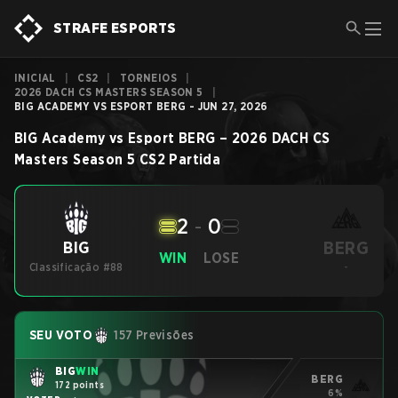
STRAFE ESPORTS
INICIAL
|
CS2
|
TORNEIOS
|
2026 DACH CS MASTERS SEASON 5
|
BIG ACADEMY VS ESPORT BERG - JUN 27, 2026
BIG Academy
vs
Esport BERG
–
2026 DACH CS
Masters Season 5
CS2
Partida
2
-
0
BERG
BIG
WIN
LOSE
Classificação #88
-
SEU VOTO
157 Previsões
BIG
WIN
BERG
172 points
6%