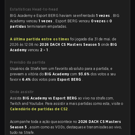
Estatísticas Head-to-head
BIG Academy e Esport BERG haviam se enfrentado
1 vezes
. BIG
Academy venceu
1 vezes
, Esport BERG venceu
0 vezes
e
0
partidas
terminaram empatadas.
A última partida entre os times
foi jogada dia 31 de mai. de
2026 às 12:08 no
2026 DACH CS Masters Season 5
onde
BIG
Academy
venceu
2 - 1
.
Previsão da partida
Usuários da Strafe tem um favorito absoluto para a partida, e
preveem a vitória do
BIG Academy
com
93.6%
dos votos a seu
favor e
6.4%
dos votos para
Esport BERG
.
Onde assistir
Assista
BIG Academy vs Esport BERG
ao vivo na strafe.com,
Twitch and Youtube. Para assistir a mais partidas como esta, visite o
Calendário de partidas de CS2
.
Acompanhe toda a ação que acontece no
2026 DACH CS Masters
Season 5
, assim como as VODs, destaques e transmissões ao vivo,
tudo na Strafe.