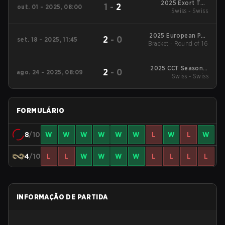
2025 Exort The
1
-
2
out. 01 - 2025, 08:00
Proving Grounds
Swiss - Swiss
Season 5
2025 European Pro
2
-
0
set. 18 - 2025, 11:45
Bracket - Round of 16
League Series 2
2025 CCT Season 3
2
-
0
ago. 24 - 2025, 08:09
European Series #5
Swiss - Swiss
FORMULÁRIO
8
/10
W
W
W
W
W
W
L
W
L
W
4
/10
L
L
W
W
W
W
L
L
L
L
INFORMAÇÃO DE PARTIDA