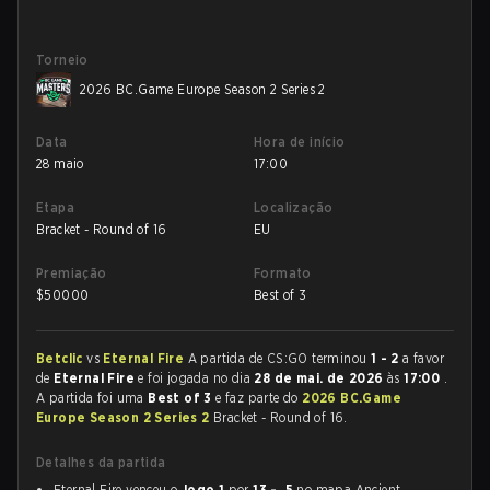
Torneio
2026 BC.Game Europe Season 2 Series 2
Data
Hora de início
28 maio
17:00
Etapa
Localização
Bracket - Round of 16
EU
Premiação
Formato
$
50000
Best of 3
Betclic
vs
Eternal Fire
A partida de CS:GO terminou
1 - 2
a favor
de
Eternal Fire
e foi jogada no dia
28 de mai. de 2026
às
17:00
.
A partida foi uma
Best of 3
e faz parte do
2026 BC.Game
Europe Season 2 Series 2
Bracket - Round of 16.
Detalhes da partida
Eternal Fire venceu o
Jogo 1
por
13 - 5
no mapa Ancient