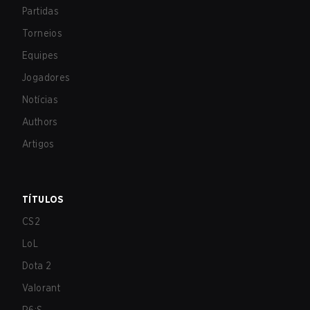
Partidas
Torneios
Equipes
Jogadores
Notícias
Authors
Artigos
TÍTULOS
CS2
LoL
Dota 2
Valorant