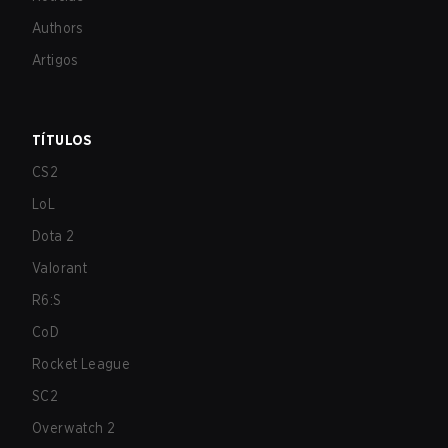
Authors
Artigos
TÍTULOS
CS2
LoL
Dota 2
Valorant
R6:S
CoD
Rocket League
SC2
Overwatch 2