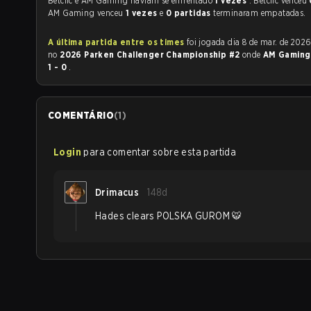
Betclic e AM Gaming haviam se enfrentado
1 vezes
. Betclic venceu
AM Gaming venceu
1 vezes
e
0 partidas
terminaram empatadas.
A última partida entre os times
foi jogada dia 8 de mar. de 2026 às 20:00
no
2026 Parken Challenger Championship #2
onde
AM Gamin
1 - 0
.
COMENTÁRIO
(
1
)
Login
para comentar sobre esta partida
Drimacus
148d
Hades clears POLSKA GUROM 🐯