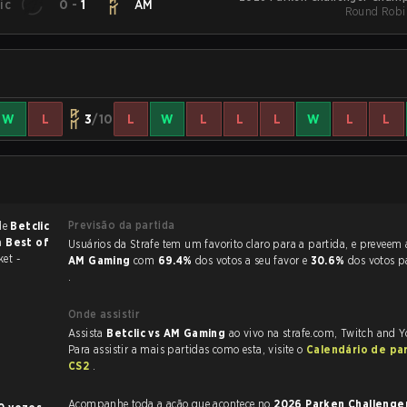
ic
0
-
1
AM
Round Robi
W
L
3
/10
L
W
L
L
L
W
L
L
Previsão da partida
de
Betclic
ma
Best of
Usuários da Strafe tem um favorito claro
ket -
AM Gaming
com
69.4%
dos votos a seu favor e
30.6%
dos votos 
.
Onde assistir
Assista
Betclic vs AM Gaming
ao vivo na strafe.com, Twitch and 
Para assistir a mais partidas como esta, visite o
Calendário de pa
CS2
.
Acompanhe toda a ação que acontece no
2026 Parken Challenge