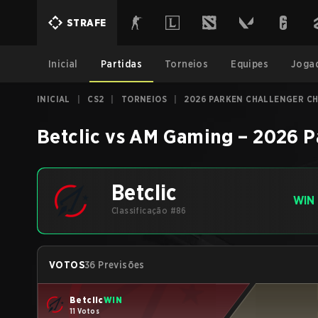
STRAFE
Inicial
Partidas
Torneios
Equipes
Joga
INICIAL
|
CS2
|
TORNEIOS
|
2026 PARKEN CHALLENGER CH
Betclic
vs
AM Gaming
–
2026 P
Betclic
WIN
Classificação #86
VOTOS
36 Previsões
Betclic
WIN
11 Votos