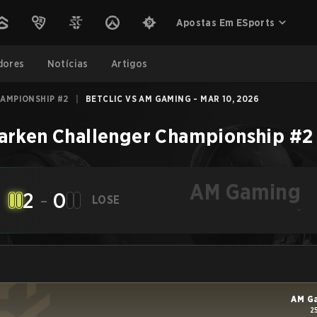
Apostas Em ESports
dores
Notícias
Artigos
AMPIONSHIP #2
|
BETCLIC VS AM GAMING - MAR 10, 2026
arken Challenger Championship #2
AM Gaming
2
-
0
LOSE
-
AM G
2