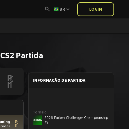
BR
LOGIN
CS2
Partida
INFORMAÇÃO DE PARTIDA
Torneio
2026 Parken Challenger Championship
aming
#2
5 Votos