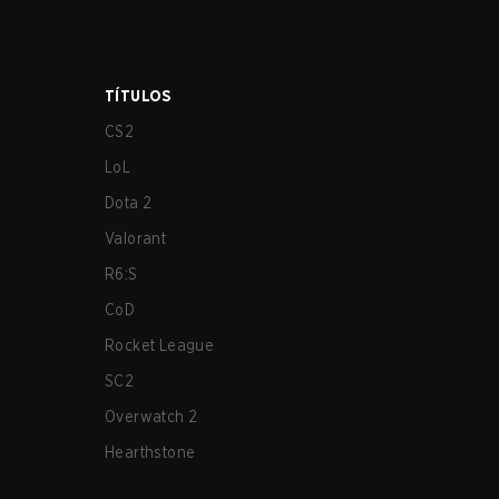
TÍTULOS
CS2
LoL
Dota 2
Valorant
R6:S
CoD
Rocket League
SC2
Overwatch 2
Hearthstone