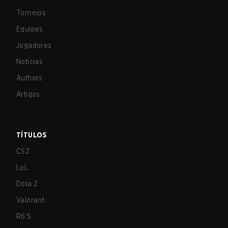
Torneios
Equipes
Jogadores
Notícias
Authors
Artigos
TÍTULOS
CS2
LoL
Dota 2
Valorant
R6:S