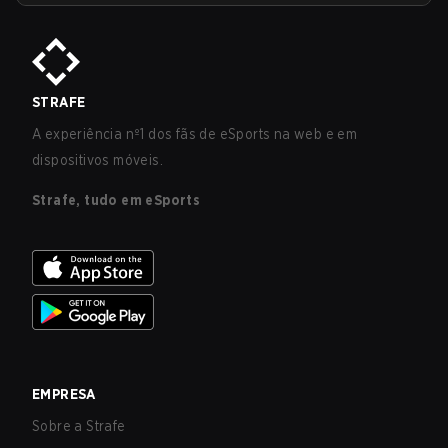
STRAFE
A experiência nº1 dos fãs de eSports na web e em
dispositivos móveis.
Strafe, tudo em eSports
EMPRESA
Sobre a Strafe