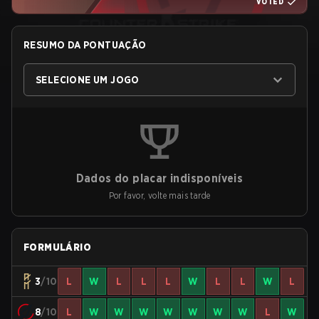
VOTED
RESUMO DA PONTUAÇÃO
SELECIONE UM JOGO
Dados do placar indisponíveis
Por favor, volte mais tarde
FORMULÁRIO
3
/10
L
W
L
L
L
W
L
L
W
L
8
/10
L
W
W
W
W
W
W
W
L
W