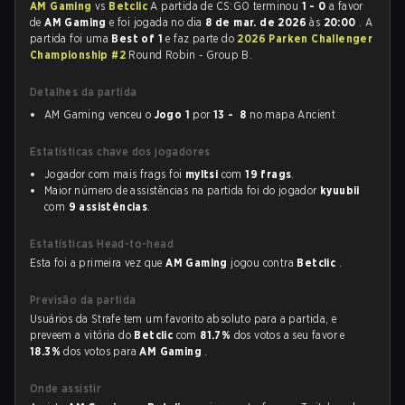
AM Gaming
vs
Betclic
A partida de CS:GO terminou
1 - 0
a favor
de
AM Gaming
e foi jogada no dia
8 de mar. de 2026
às
20:00
. A
partida foi uma
Best of 1
e faz parte do
2026 Parken Challenger
Championship #2
Round Robin - Group B.
Detalhes da partida
AM Gaming venceu o
Jogo 1
por
13 - 8
no mapa Ancient
Estatísticas chave dos jogadores
Jogador com mais frags foi
myltsi
com
19 frags
.
Maior número de assistências na partida foi do jogador
kyuubii
com
9 assistências
.
Estatísticas Head-to-head
Esta foi a primeira vez que
AM Gaming
jogou contra
Betclic
.
Previsão da partida
Usuários da Strafe tem um favorito absoluto para a partida, e
preveem a vitória do
Betclic
com
81.7%
dos votos a seu favor e
18.3%
dos votos para
AM Gaming
.
Onde assistir