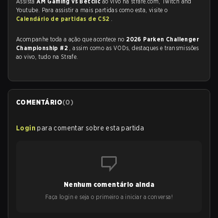
Assista
AM Gaming vs Betclic
ao vivo na strafe.com, Twitch and
Youtube. Para assistir a mais partidas como esta, visite o
Calendário de partidas de CS2
.
Acompanhe toda a ação que acontece no
2026 Parken Challenger
Championship #2
, assim como as VODs, destaques e transmissões
ao vivo, tudo na Strafe.
COMENTÁRIO
(
0
)
Login
para comentar sobre esta partida
Nenhum comentário ainda
Faça login e seja o primeiro a iniciar a conversa!