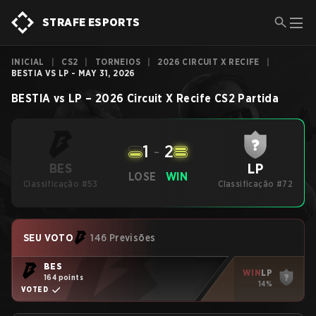
STRAFE ESPORTS
INICIAL
|
CS2
|
TORNEIOS
|
2026 CIRCUIT X RECIFE
|
BESTIA VS LP - MAY 31, 2026
BESTIA
vs
LP
–
2026 Circuit X Recife
CS2
Partida
1
-
2
LP
BES
LOSE
WIN
Classificação #53
Classificação #72
SEU VOTO
146 Previsões
BES
WIN
LP
164 points
14%
VOTED