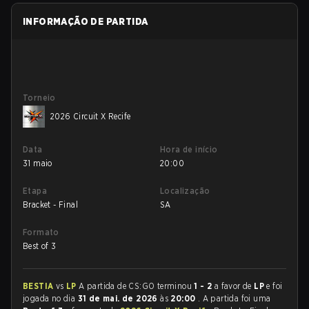
INFORMAÇÃO DE PARTIDA
Torneio
2026 Circuit X Recife
Data
Hora de início
31 maio
20:00
Etapa
Localização
Bracket - Final
SA
Formato
Best of 3
BESTIA
vs
LP
A partida de CS:GO terminou
1 - 2
a favor de
LP
e foi
jogada no dia
31 de mai. de 2026
às
20:00
. A partida foi uma