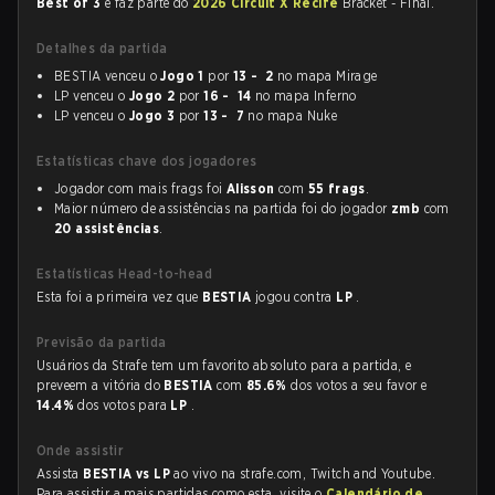
Best of 3
e faz parte do
2026 Circuit X Recife
Bracket - Final.
Detalhes da partida
BESTIA venceu o
Jogo 1
por
13 - 2
no mapa Mirage
LP venceu o
Jogo 2
por
16 - 14
no mapa Inferno
LP venceu o
Jogo 3
por
13 - 7
no mapa Nuke
Estatísticas chave dos jogadores
Jogador com mais frags foi
Alisson
com
55 frags
.
Maior número de assistências na partida foi do jogador
zmb
com
20 assistências
.
Estatísticas Head-to-head
Esta foi a primeira vez que
BESTIA
jogou contra
LP
.
Previsão da partida
Usuários da Strafe tem um favorito absoluto para a partida, e
preveem a vitória do
BESTIA
com
85.6%
dos votos a seu favor e
14.4%
dos votos para
LP
.
Onde assistir
Assista
BESTIA vs LP
ao vivo na strafe.com, Twitch and Youtube.
Para assistir a mais partidas como esta, visite o
Calendário de