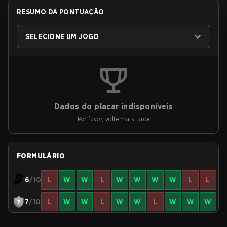
RESUMO DA PONTUAÇÃO
SELECIONE UM JOGO
Dados do placar indisponíveis
Por favor, volte mais tarde
FORMULÁRIO
6
/10
L
W
W
L
W
W
W
W
L
L
7
/10
L
W
W
L
W
W
L
W
W
W