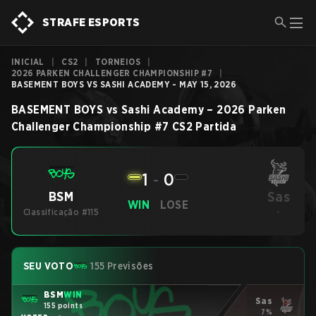
STRAFE ESPORTS
INICIAL
|
CS2
|
TORNEIOS
|
2026 PARKEN CHALLENGER CHAMPIONSHIP #7
|
BASEMENT BOYS VS SASHI ACADEMY - MAY 15, 2026
BASEMENT BOYS
vs
Sashi Academy
–
2026 Parken
Challenger Championship #7
CS2
Partida
1
-
0
Sas
BSM
WIN
LOSE
Classificação #115
-
SEU VOTO
155 Previsões
BSM
WIN
Sas
155 points
7%