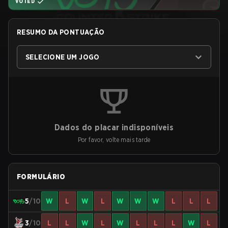
VOTED
RESUMO DA PONTUAÇÃO
SELECIONE UM JOGO
Dados do placar indisponíveis
Por favor, volte mais tarde
FORMULÁRIO
5
/10
W
L
W
L
W
W
W
L
L
L
3
/10
L
L
W
L
W
L
L
L
W
L