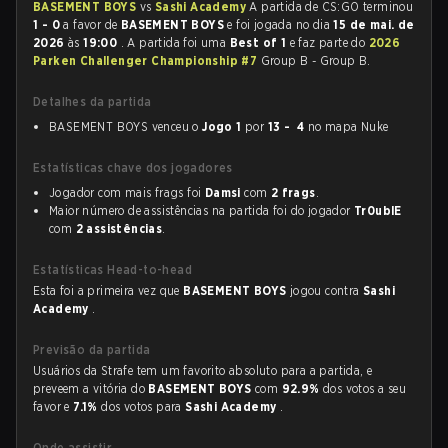
BASEMENT BOYS
vs
Sashi Academy
A partida de CS:GO terminou
1 - 0
a favor de
BASEMENT BOYS
e foi jogada no dia
15 de mai. de
2026
às
19:00
. A partida foi uma
Best of 1
e faz parte do
2026
Parken Challenger Championship #7
Group B - Group B.
Detalhes da partida
BASEMENT BOYS venceu o
Jogo 1
por
13 - 4
no mapa Nuke
Estatísticas chave dos jogadores
Jogador com mais frags foi
Damsi
com
2 frags
.
Maior número de assistências na partida foi do jogador
Tr0ublE
com
2 assistências
.
Estatísticas Head-to-head
Esta foi a primeira vez que
BASEMENT BOYS
jogou contra
Sashi
Academy
.
Previsão da partida
Usuários da Strafe tem um favorito absoluto para a partida, e
preveem a vitória do
BASEMENT BOYS
com
92.9%
dos votos a seu
favor e
7.1%
dos votos para
Sashi Academy
.
Onde assistir