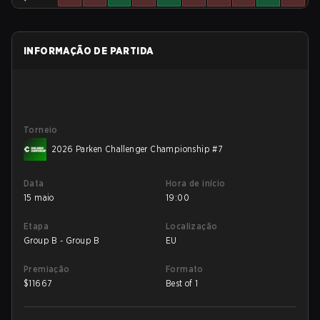
INFORMAÇÃO DE PARTIDA
Torneio
2026 Parken Challenger Championship #7
Data
Hora de início
15 maio
19:00
Etapa
Localização
Group B - Group B
EU
Premiação
Formato
$
11667
Best of 1