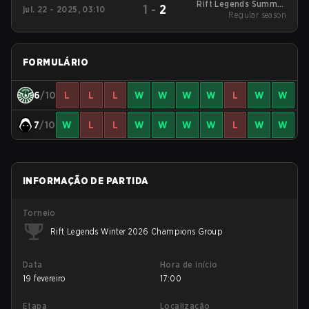
Rift Legends Summer
1
-
2
jul. 22 - 2025, 03:10
2025 Regular season
Regular season
FORMULÁRIO
6
/10
L
L
L
W
W
W
W
L
W
W
7
/10
W
L
L
W
W
W
W
L
W
W
INFORMAÇÃO DE PARTIDA
Torneio
Rift Legends Winter 2026 Champions Group
Data
Hora de início
19 fevereiro
17:00
Etapa
Localização