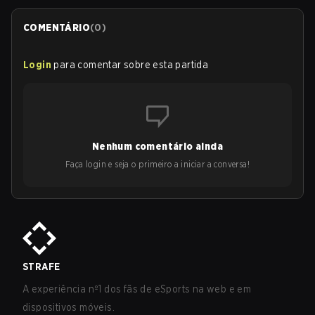
COMENTÁRIO
(
0
)
Login
para comentar sobre esta partida
Nenhum comentário ainda
Faça login e seja o primeiro a iniciar a conversa!
STRAFE
A experiência nº1 dos fãs de eSports na web e em
dispositivos móveis.