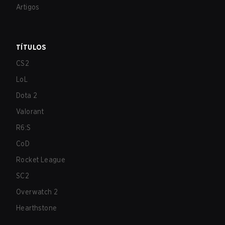
Artigos
TÍTULOS
CS2
LoL
Dota 2
Valorant
R6:S
CoD
Rocket League
SC2
Overwatch 2
Hearthstone