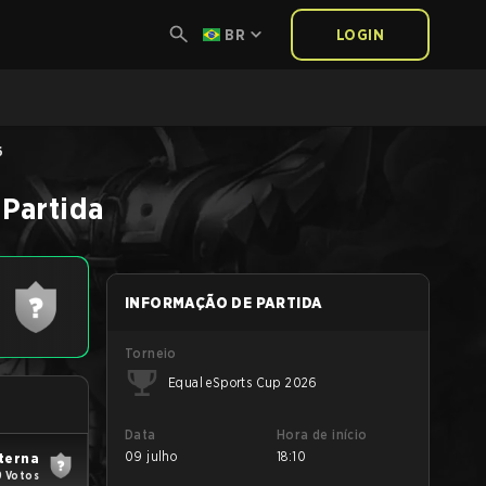
BR
LOGIN
6
Partida
INFORMAÇÃO DE PARTIDA
Torneio
Equal eSports Cup 2026
Data
Hora de início
09 julho
18:10
terna
9 Votos