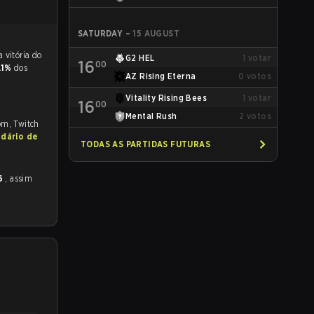
SATURDAY
–
15 AUGUST
 para a partida, e preveem a vitória do
G2 HEL
1
votar
16
00
.1%
dos
AZ Rising Eterna
0
votos
Vitality Rising Bees
1
votar
16
00
Mental Rush
2
votos
com, Twitch
ndário de
TODAS AS PARTIDAS FUTURAS
26
, assim