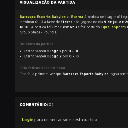
VISUALIZAÇÃO DA PARTIDA
Barcząca Esports Babylon
vs
Eterna
A partida de League of Legends
terminou
0 - 2
a favor de
Eterna
e foi jogada no dia
9 de jul. de 
18:10
. A partida foi uma
Best of 3
e faz parte do
Equal eSports
Group Stage - Round 1.
Detalhes da partida
Eterna venceu o
Jogo 1
por
0 - 0
Eterna venceu o
Jogo 2
por
0 - 0
Estatísticas Head-to-head
Esta foi a primeira vez que
Barcząca Esports Babylon
jogou con
COMENTÁRIO
(
0
)
Login
para comentar sobre esta partida