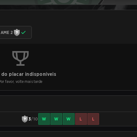
AME 2
do placar indisponíveis
Por favor, volte mais tarde
3
/10
W
W
W
L
L