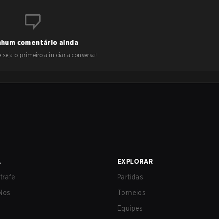
hum comentário ainda
 seja o primeiro a iniciar a conversa!
A
EXPLORAR
trafe
Partidas
Nos
Torneios
Equipes