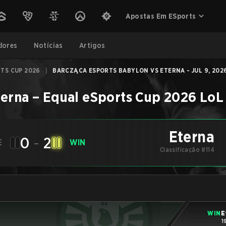
Apostas Em ESports
dores
Notícias
Artigos
TS CUP 2026
|
BARCZĄCA ESPORTS BABYLON VS ETERNA - JUL 9, 202
terna
–
Equal eSports Cup 2026
LoL
Eterna
0
-
2
E
WIN
Classificação #114
WIN
E
1