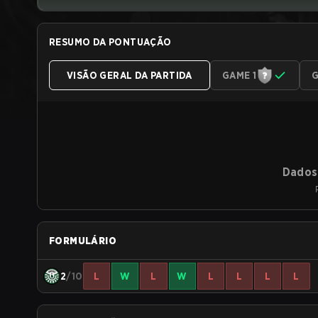
RESUMO DA PONTUAÇÃO
VISÃO GERAL DA PARTIDA
GAME 1
G
Dados 
FORMULÁRIO
2
/10
L
W
L
W
L
L
L
L