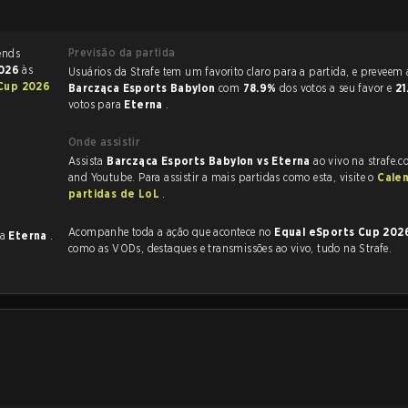
Previsão da partida
2026
às
Usuários da Strafe tem um favorito claro
 Cup 2026
Barcząca Esports Babylon
com
78.9%
dos votos a seu favor e
21
votos para
Eterna
.
Onde assistir
Assista
Barcząca Esports Babylon vs Eterna
ao vivo na strafe.
and Youtube. Para assistir a mais partidas como esta, visite o
Cale
partidas de LoL
.
Acompanhe toda a ação que acontece no
Equal eSports Cup 20
tra
Eterna
.
como as VODs, destaques e transmissões ao vivo, tudo na Strafe.