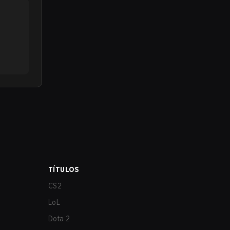
TÍTULOS
CS2
LoL
Dota 2