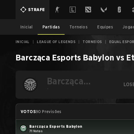
STRAFE
Inicial
Partidas
Torneios
Equipes
Joga
INICIAL
|
LEAGUE OF LEGENDS
|
TORNEIOS
|
EQUAL ESPOR
Barcząca Esports Babylon
vs
E
Barcząca
LOS
Esports Babylon
-
VOTOS
90 Previsões
Barcząca Esports Babylon
71 Votos