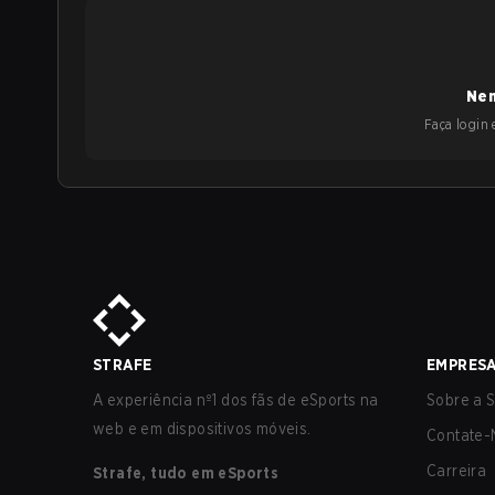
Nen
Faça login e
STRAFE
EMPRES
A experiência nº1 dos fãs de eSports na
Sobre a S
web e em dispositivos móveis.
Contate-
Carreira
Strafe, tudo em eSports