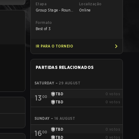
Etapa
Localização
Group Stage - Round
Online
1
Formato
Best of 3
IR PARA O TORNEIO
PARTIDAS RELACIONADOS
SATURDAY
–
29 AUGUST
TBD
0
votos
13
00
TBD
0
votos
SUNDAY
–
16 AUGUST
TBD
0
votos
16
00
TBD
0
votos