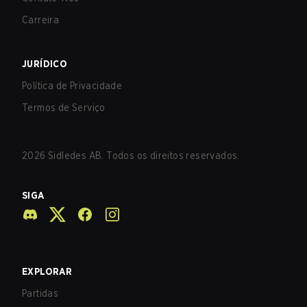
Carreira
JURÍDICO
Política de Privacidade
Termos de Serviço
2026
Sidledes AB. Todos os direitos reservados.
SIGA
EXPLORAR
Partidas