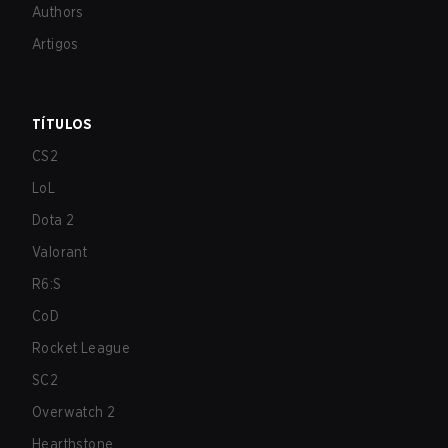
Authors
Artigos
TÍTULOS
CS2
LoL
Dota 2
Valorant
R6:S
CoD
Rocket League
SC2
Overwatch 2
Hearthstone