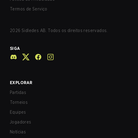
Termos de Serviço
2026
Sidledes AB. Todos os direitos reservados.
SIGA
EXPLORAR
Partidas
Torneios
Equipes
Jogadores
Notícias