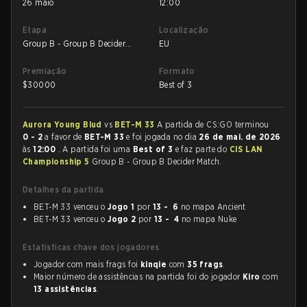
26 maio
12:00
Etapa
Localização
Group B - Group B Decider
EU
Match
Premiação
Formato
$
30000
Best of 3
Aurora Young Blud
vs
BET-M 33
A partida de CS:GO terminou
0 - 2
a favor de
BET-M 33
e foi jogada no dia
26 de mai. de 2026
às
12:00
. A partida foi uma
Best of 3
e faz parte do
CIS LAN
Championship 5
Group B - Group B Decider Match.
Detalhes da partida
BET-M 33 venceu o
Jogo 1
por
13 - 6
no mapa Ancient
BET-M 33 venceu o
Jogo 2
por
13 - 4
no mapa Nuke
Estatísticas chave dos jogadores
Jogador com mais frags foi
kinqie
com
35 frags
.
Maior número de assistências na partida foi do jogador
Kiro
com
13 assistências
.