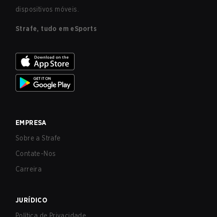
dispositivos móveis.
Strafe, tudo em eSports
EMPRESA
Sobre a Strafe
Contate-Nos
Carreira
JURÍDICO
Política de Privacidade