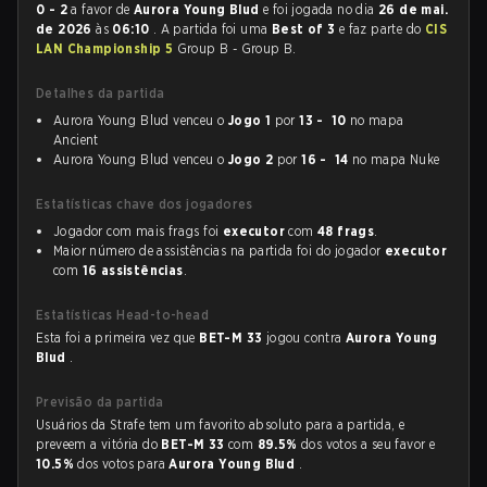
0 - 2
a favor de
Aurora Young Blud
e foi jogada no dia
26 de mai.
de 2026
às
06:10
. A partida foi uma
Best of 3
e faz parte do
CIS
LAN Championship 5
Group B - Group B.
Detalhes da partida
Aurora Young Blud venceu o
Jogo 1
por
13 - 10
no mapa
Ancient
Aurora Young Blud venceu o
Jogo 2
por
16 - 14
no mapa Nuke
Estatísticas chave dos jogadores
Jogador com mais frags foi
executor
com
48 frags
.
Maior número de assistências na partida foi do jogador
executor
com
16 assistências
.
Estatísticas Head-to-head
Esta foi a primeira vez que
BET-M 33
jogou contra
Aurora Young
Blud
.
Previsão da partida
Usuários da Strafe tem um favorito absoluto para a partida, e
preveem a vitória do
BET-M 33
com
89.5%
dos votos a seu favor e
10.5%
dos votos para
Aurora Young Blud
.