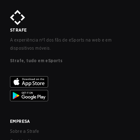
STRAFE
A experiência nº1 dos fãs de eSports na web e em
dispositivos móveis.
Strafe, tudo em eSports
EMPRESA
Sobre a Strafe