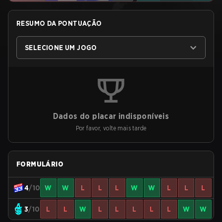
RESUMO DA PONTUAÇÃO
SELECIONE UM JOGO
Dados do placar indisponíveis
Por favor, volte mais tarde
FORMULÁRIO
4
/10
W
W
L
L
L
W
W
L
L
L
3
/10
L
L
W
L
L
L
L
L
W
W