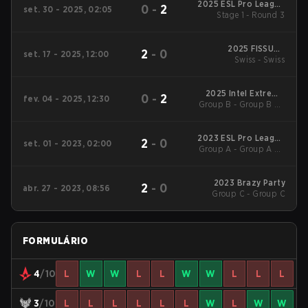
2025 ESL Pro League
0
-
2
set. 30 - 2025, 02:05
Stage 1 - Round 3
Season 22
2025 FISSURE
2
-
0
set. 17 - 2025, 12:00
Playground #2
Swiss - Swiss
2025 Intel Extreme
0
-
2
fev. 04 - 2025, 12:30
Group B - Group B LB
Masters Katowice
Semifinal
2023 ESL Pro League
2
-
0
set. 01 - 2023, 02:00
Group A - Group A LB
Season 18
Semifinal
2023 Brazy Party
2
-
0
abr. 27 - 2023, 08:56
Group C - Group C
FORMULÁRIO
4
/10
L
W
W
L
L
W
W
L
L
L
3
/10
L
L
L
L
L
L
W
L
W
W