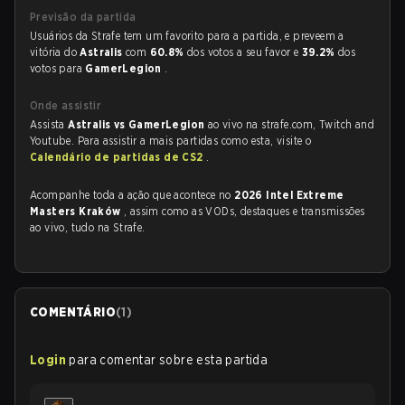
Previsão da partida
Usuários da Strafe tem um favorito para a partida, e preveem a
vitória do
Astralis
com
60.8%
dos votos a seu favor e
39.2%
dos
votos para
GamerLegion
.
Onde assistir
Assista
Astralis vs GamerLegion
ao vivo na strafe.com, Twitch and
Youtube. Para assistir a mais partidas como esta, visite o
Calendário de partidas de CS2
.
Acompanhe toda a ação que acontece no
2026 Intel Extreme
Masters Kraków
, assim como as VODs, destaques e transmissões
ao vivo, tudo na Strafe.
COMENTÁRIO
(
1
)
Login
para comentar sobre esta partida