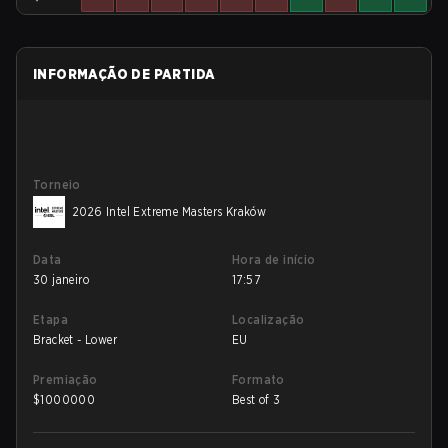
INFORMAÇÃO DE PARTIDA
Torneio
2026 Intel Extreme Masters Kraków
Data
Hora de início
30 janeiro
17:57
Etapa
Localização
Bracket - Lower
EU
Premiação
Formato
$
1000000
Best of 3