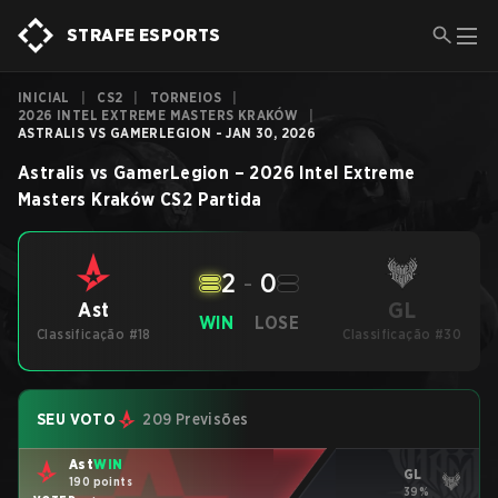
STRAFE ESPORTS
INICIAL
|
CS2
|
TORNEIOS
|
2026 INTEL EXTREME MASTERS KRAKÓW
|
ASTRALIS VS GAMERLEGION - JAN 30, 2026
Astralis
vs
GamerLegion
–
2026 Intel Extreme
Masters Kraków
CS2
Partida
2
-
0
GL
Ast
WIN
LOSE
Classificação #18
Classificação #30
SEU VOTO
209 Previsões
Ast
WIN
GL
190 points
39%