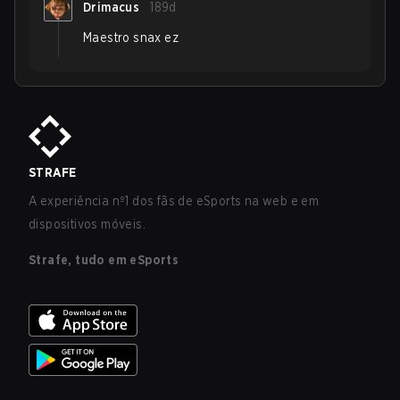
Drimacus
189d
Maestro snax ez
STRAFE
A experiência nº1 dos fãs de eSports na web e em
dispositivos móveis.
Strafe, tudo em eSports