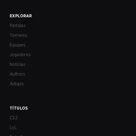
EXPLORAR
Partidas
Torneios
Equipes
Jogadores
Notícias
Authors
Artigos
TÍTULOS
CS2
LoL