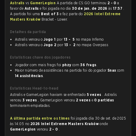
Astralis
vs
GamerLegion
A partida de CS:GO terminou
2 - 0
a
favor de
Astralis
e foi jogada no dia
30 de jan. de 2026
às
17:57
.
A partida foi uma
Best of 3
e faz parte do
2026 Intel Extreme
Masters Kraków
Bracket - Lower.
Detalhes da partida
Astralis venceu o
Jogo 1
por
13 - 5
no mapa Inferno
Astralis venceu o
Jogo 2
por
13 - 2
no mapa Overpass
Estatísticas chave dos jogadores
Jogador com mais frags foi
phzy
com
36 frags
.
Maior número de assistências na partida foi do jogador
Snax
com
14 assistências
.
Estatísticas Head-to-head
Astralis e GamerLegion haviam se enfrentado
5 vezes
. Astralis
venceu
3 vezes
, GamerLegion venceu
2 vezes
e
0 partidas
terminaram empatadas.
A última partida entre os times
foi jogada dia 30 de set. de 2025
às 14:05 no
2026 Intel Extreme Masters Kraków
onde
GamerLegion
venceu
2 - 0
.