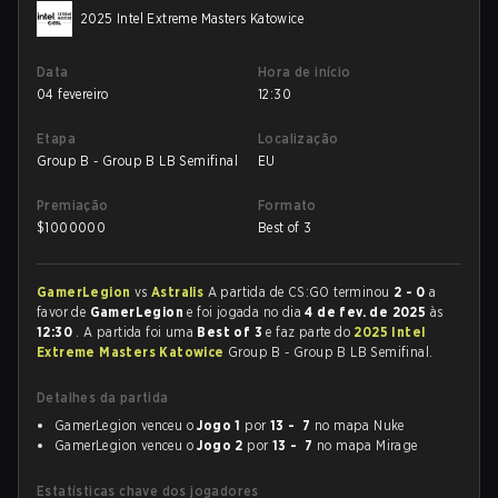
2025 Intel Extreme Masters Katowice
Data
Hora de início
04 fevereiro
12:30
Etapa
Localização
Group B - Group B LB Semifinal
EU
Premiação
Formato
$
1000000
Best of 3
GamerLegion
vs
Astralis
A partida de CS:GO terminou
2 - 0
a
favor de
GamerLegion
e foi jogada no dia
4 de fev. de 2025
às
12:30
. A partida foi uma
Best of 3
e faz parte do
2025 Intel
Extreme Masters Katowice
Group B - Group B LB Semifinal.
Detalhes da partida
GamerLegion venceu o
Jogo 1
por
13 - 7
no mapa Nuke
GamerLegion venceu o
Jogo 2
por
13 - 7
no mapa Mirage
Estatísticas chave dos jogadores