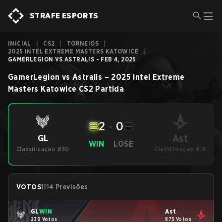
STRAFE ESPORTS
INICIAL
|
CS2
|
TORNEIOS
|
2025 INTEL EXTREME MASTERS KATOWICE
|
GAMERLEGION VS ASTRALIS - FEB 4, 2025
GamerLegion
vs
Astralis
–
2025 Intel Extreme
Masters Katowice
CS2
Partida
2
-
0
Ast
GL
WIN
LOSE
Classificação #30
Classificação #18
VOTOS
1114 Previsões
GL
WIN
Ast
239 Votos
875 Votos