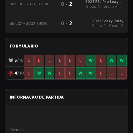
2023 ESL Pro League
0
-
2
set. 01 - 2023, 02:00
Group A - Group A LB
Season 18
Semifinal
2023 Brazy Party
0
-
2
abr. 27 - 2023, 08:56
Group C - Group C
FORMULÁRIO
3
/10
L
L
L
L
L
L
W
L
W
W
4
/10
L
W
W
L
L
W
W
L
L
L
INFORMAÇÃO DE PARTIDA
Torneio