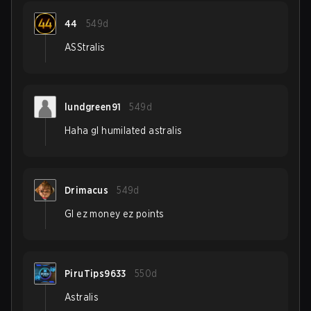
44
549d
ASStralis
lundgreen91
549d
Haha gl humilated astralis
Drimacus
549d
Gl ez money ez points
PiruTips9633
550d
Astralis