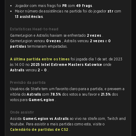
Jogador com mais frags foi
PR
com
49 frags
.
Maior número de assistências na partida foi do jogador
ztr
com
13 assistências
.
Estatísticas Head-to-head
GamerLegion e Astralis haviam se enfrentado
2 vezes
.
GamerLegion venceu
0 vezes
, Astralis venceu
2 vezes
e
0
partidas
terminaram empatadas.
A última partida entre os times
foi jogada dia 1 de set. de 2023
às 14:00 no
2025 Intel Extreme Masters Katowice
onde
Astralis
venceu
2 - 0
.
Previsão da partida
Usuários da Strafe tem um favorito claro para a partida, e preveem a
vitória do
Astralis
com
78.5%
dos votos a seu favor e
21.5%
dos
votos para
GamerLegion
.
Onde assistir
Assista
GamerLegion vs Astralis
ao vivo na strafe.com, Twitch and
Youtube. Para assistir a mais partidas como esta, visite o
Calendário de partidas de CS2
.