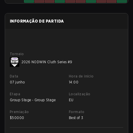
INFORMAÇÃO DE PARTIDA
Torneio
2026 NODWIN Cluth Series #9
Data
Hora de início
07 junho
14:00
Etapa
Localização
Group Stage - Group Stage
EU
Premiação
Formato
$
50000
Best of 3