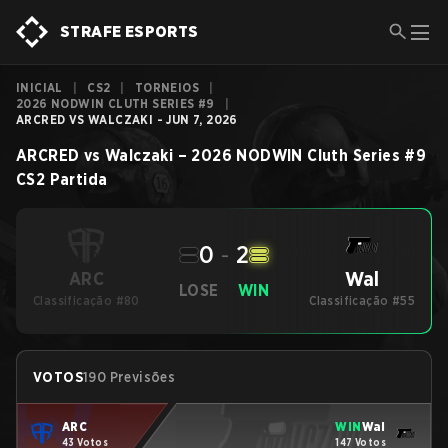
STRAFE ESPORTS
INICIAL
|
CS2
|
TORNEIOS
|
2026 NODWIN CLUTH SERIES #9
|
ARCRED VS WALCZAKI - JUN 7, 2026
ARCRED
vs
Walczaki
–
2026 NODWIN Cluth Series #9
CS2
Partida
0
-
2
Wal
ARC
LOSE
WIN
Classificação #80
Classificação #55
VOTOS
190 Previsões
ARC
WIN
Wal
43 Votos
147 Votos