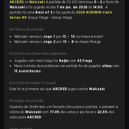
ARCRED
vs
Walczaki
A partida de CS:GO terminou
0 - 2
a favor de
Walczaki
e foi jogada no dia
7 de jun. de 2026
às
14:00
. A
partida foi uma
Best of 3
e faz parte do
2026 NODWIN Cluth
Series #9
Group Stage - Group Stage.
Detalhes da partida
Walczaki venceu o
Jogo 1
por
13 - 10
no mapa Ancient
Walczaki venceu o
Jogo 2
por
13 - 8
no mapa Mirage
Estatísticas chave dos jogadores
Jogador com mais frags foi
Raijin
com
43 frags
.
Maior número de assistências na partida foi do jogador
olimp
com
15 assistências
.
Estatísticas Head-to-head
Esta foi a primeira vez que
ARCRED
jogou contra
Walczaki
.
Previsão da partida
Usuários da Strafe tem um favorito claro para a partida, e preveem a
vitória do
Walczaki
com
77.4%
dos votos a seu favor e
22.6%
dos
votos para
ARCRED
.
Onde assistir