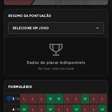
RESUMO DA PONTUAÇÃO
SELECIONE UM JOGO
Dados do placar indisponíveis
Por favor, volte mais tarde
FORMULÁRIO
3
/10
L
L
L
W
W
L
L
W
L
L
4
/10
W
L
L
W
L
L
W
L
L
W