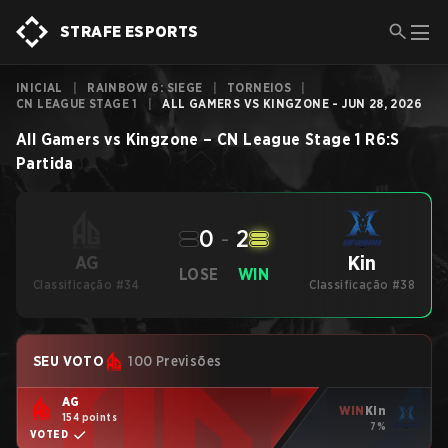
STRAFE ESPORTS
INICIAL
|
RAINBOW 6: SIEGE
|
TORNEIOS
|
CN LEAGUE STAGE 1
|
ALL GAMERS VS KINGZONE - JUN 28, 2026
All Gamers
vs
Kingzone
–
CN League Stage 1
R6:S
Partida
0
-
2
Kin
AG
LOSE
WIN
Classificação #34
Classificação #38
SEU VOTO
100 Previsões
AG
WIN
Kin
154 points
7%
VOTED