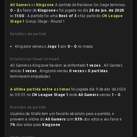
All Gamers
vs
Kingzone
A partida de Rainbow Six Siege terminou
0 - 2
a favor de
Kingzone
e foi jogada no dia
28 de jun. de 2026
às
11:00
. A partida foi uma
Best of 3
e faz parte do
CN League
Stage 1
Group Stage - Round 1.
Detalhes da partida
Kingzone venceu o
Jogo 1
por
0 - 0
no mapa
Estatísticas Head-to-head
All Gamers e Kingzone haviam se enfrentado
1 vezes
. All Gamers
venceu
1 vezes
, Kingzone venceu
0 vezes
e
0 partidas
terminaram empatadas.
A última partida entre os times
foi jogada dia 11 de abr. de 2026
às 09:35 no
CN League Stage 1
onde
All Gamers
venceu
1 - 0
.
Previsão da partida
Usuários da Strafe tem um favorito absoluto para a partida, e
preveem a vitória do
All Gamers
com
93%
dos votos a seu favor e
7%
dos votos para
Kingzone
.