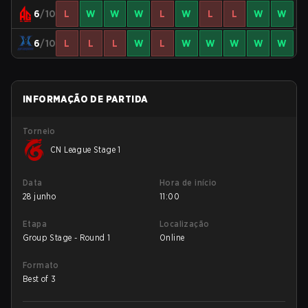
6
/10
L
W
W
W
L
W
L
L
W
W
6
/10
L
L
L
W
L
W
W
W
W
W
INFORMAÇÃO DE PARTIDA
Torneio
CN League Stage 1
Data
Hora de início
28 junho
11:00
Etapa
Localização
Group Stage - Round 1
Online
Formato
Best of 3