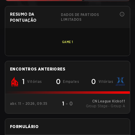
RESUMO DA
DADOS DE PARTIDOS
LIMITADOS
PONTUAÇÃO
GAME
1
ENCONTROS ANTERIORES
1
0
0
Vitórias
Empates
Vitórias
CN League Kickoff
1
-
0
abr. 11 - 2026, 09:35
Group Stage - Group A
FORMULÁRIO