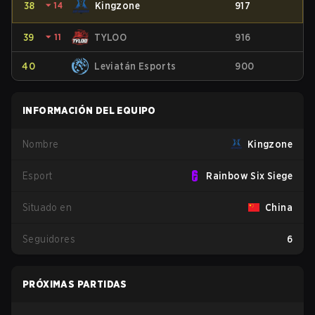
38
⏷
14
Kingzone
917
39
⏷
11
TYLOO
916
40
Leviatán Esports
900
INFORMACIÓN DEL EQUIPO
Nombre
Kingzone
Esport
Rainbow Six Siege
Situado en
China
Seguidores
6
PRÓXIMAS PARTIDAS