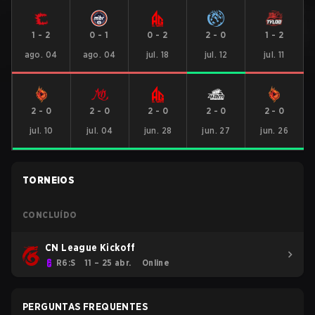
1
-
2
0
-
1
0
-
2
2
-
0
1
-
2
ago. 04
ago. 04
jul. 18
jul. 12
jul. 11
2
-
0
2
-
0
2
-
0
2
-
0
2
-
0
jul. 10
jul. 04
jun. 28
jun. 27
jun. 26
TORNEIOS
CONCLUÍDO
CN League Kickoff
R6:S
11 – 25 abr.
Online
PERGUNTAS FREQUENTES