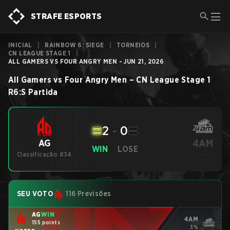
STRAFE ESPORTS
INICIAL
|
RAINBOW 6: SIEGE
|
TORNEIOS
|
CN LEAGUE STAGE 1
|
ALL GAMERS VS FOUR ANGRY MEN - JUN 21, 2026
All Gamers
vs
Four Angry Men
–
CN League Stage 1
R6:S
Partida
2
-
0
4AM
AG
WIN
LOSE
Classificação #34
-
SEU VOTO
116 Previsões
AG
WIN
4AM
155 points
3%