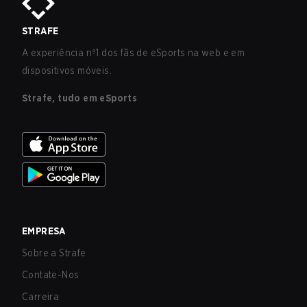
STRAFE
A experiência nº1 dos fãs de eSports na web e em
dispositivos móveis.
Strafe, tudo em eSports
EMPRESA
Sobre a Strafe
Contate-Nos
Carreira