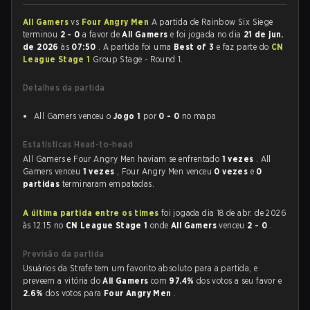
All Gamers
vs
Four Angry Men
A partida de Rainbow Six Siege
terminou
2 - 0
a favor de
All Gamers
e foi jogada no dia
21 de jun.
de 2026
às
07:50
. A partida foi uma
Best of 3
e faz parte do
CN
League Stage 1
Group Stage - Round 1.
Detalhes da partida
All Gamers venceu o
Jogo 1
por
0 - 0
no mapa
Estatísticas Head-to-head
All Gamers e Four Angry Men haviam se enfrentado
1 vezes
. All
Gamers venceu
1 vezes
, Four Angry Men venceu
0 vezes
e
0
partidas
terminaram empatadas.
A última partida entre os times
foi jogada dia 18 de abr. de 2026
às 12:15 no
CN League Stage 1
onde
All Gamers
venceu
2 - 0
.
Previsão da partida
Usuários da Strafe tem um favorito absoluto para a partida, e
preveem a vitória do
All Gamers
com
97.4%
dos votos a seu favor e
2.6%
dos votos para
Four Angry Men
.