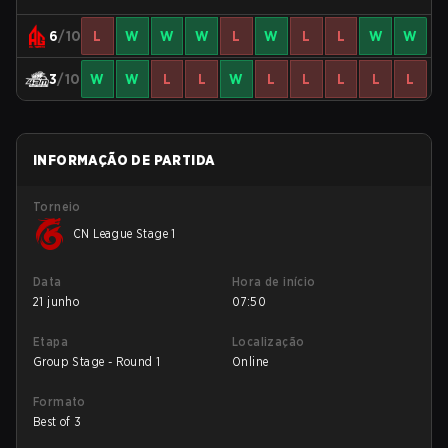
6
/10
L
W
W
W
L
W
L
L
W
W
3
/10
W
W
L
L
W
L
L
L
L
L
INFORMAÇÃO DE PARTIDA
Torneio
CN League Stage 1
Data
Hora de início
21 junho
07:50
Etapa
Localização
Group Stage - Round 1
Online
Formato
Best of 3