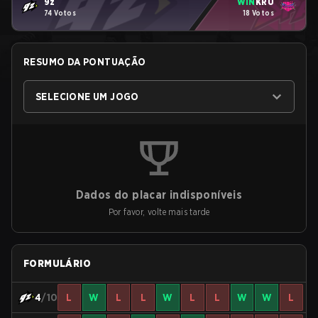
9z
WIN
KRÜ
74 Votos
18 Votos
RESUMO DA PONTUAÇÃO
SELECIONE UM JOGO
Dados do placar indisponíveis
Por favor, volte mais tarde
FORMULÁRIO
4
/10
L
W
L
L
W
L
L
W
W
L