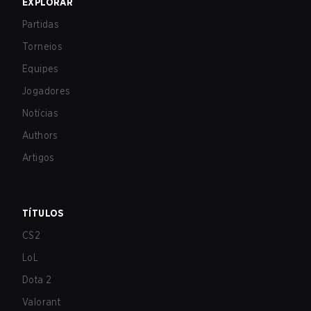
EXPLORAR
Partidas
Torneios
Equipes
Jogadores
Notícias
Authors
Artigos
TÍTULOS
CS2
LoL
Dota 2
Valorant