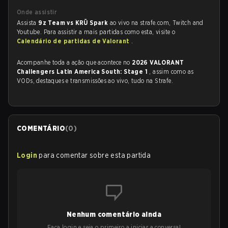
Onde assistir
Assista
9z Team vs KRÜ Spark
ao vivo na strafe.com, Twitch and
Youtube. Para assistir a mais partidas como esta, visite o
Calendário de partidas de Valorant
.
Acompanhe toda a ação que acontece no
2026 VALORANT
Challengers Latin America South: Stage 1
, assim como as
VODs, destaques e transmissões ao vivo, tudo na Strafe.
COMENTÁRIO
(
0
)
Login
para comentar sobre esta partida
Nenhum comentário ainda
Faça login e seja o primeiro a iniciar a conversa!