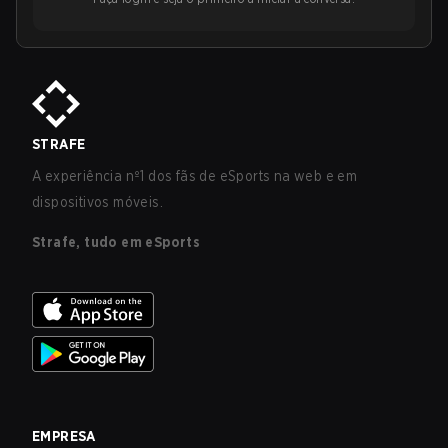
STRAFE
A experiência nº1 dos fãs de eSports na web e em
dispositivos móveis.
Strafe, tudo em eSports
EMPRESA