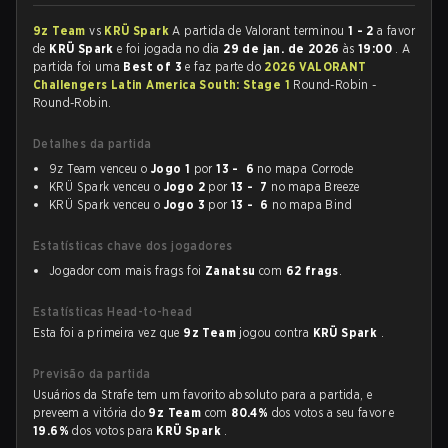
9z Team
vs
KRÜ Spark
A partida de Valorant terminou
1 - 2
a favor
de
KRÜ Spark
e foi jogada no dia
29 de jan. de 2026
às
19:00
. A
partida foi uma
Best of 3
e faz parte do
2026 VALORANT
Challengers Latin America South: Stage 1
Round-Robin -
Round-Robin.
Detalhes da partida
9z Team venceu o
Jogo 1
por
13 - 6
no mapa Corrode
KRÜ Spark venceu o
Jogo 2
por
13 - 7
no mapa Breeze
KRÜ Spark venceu o
Jogo 3
por
13 - 6
no mapa Bind
Estatísticas chave dos jogadores
Jogador com mais frags foi
Zanatsu
com
62 frags
.
Estatísticas Head-to-head
Esta foi a primeira vez que
9z Team
jogou contra
KRÜ Spark
.
Previsão da partida
Usuários da Strafe tem um favorito absoluto para a partida, e
preveem a vitória do
9z Team
com
80.4%
dos votos a seu favor e
19.6%
dos votos para
KRÜ Spark
.