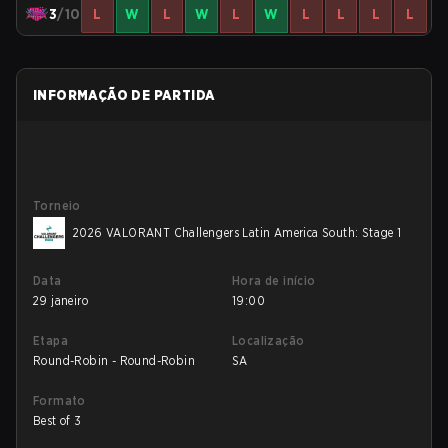
3
/10
L
W
L
W
L
W
L
L
L
L
INFORMAÇÃO DE PARTIDA
Torneio
2026 VALORANT Challengers Latin America South: Stage 1
Data
Hora de início
29 janeiro
19:00
Etapa
Localização
Round-Robin - Round-Robin
SA
Formato
Best of 3