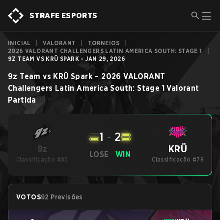
STRAFE ESPORTS
INICIAL
|
VALORANT
|
TORNEIOS
|
2026 VALORANT CHALLENGERS LATIN AMERICA SOUTH: STAGE 1
|
9Z TEAM VS KRÜ SPARK - JAN 29, 2026
9z Team
vs
KRÜ Spark
–
2026 VALORANT
Challengers Latin America South: Stage 1
Valorant
Partida
1
-
2
KRÜ
9z
LOSE
WIN
Classificação #85
Classificação #78
VOTOS
92 Previsões