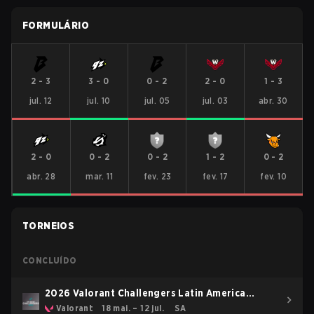
FORMULÁRIO
2
-
3
3
-
0
0
-
2
2
-
0
1
-
3
jul. 12
jul. 10
jul. 05
jul. 03
abr. 30
2
-
0
0
-
2
0
-
2
1
-
2
0
-
2
abr. 28
mar. 11
fev. 23
fev. 17
fev. 10
TORNEIOS
CONCLUÍDO
2026 Valorant Challengers Latin America
South: Stage 2
Valorant
18 mai. – 12 jul.
SA