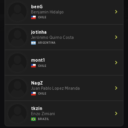
benG
Benjamin Hidalgo
CHILE
jotinha
Jerónimo Quirno Costa
ARGENTINA
mont1
CHILE
NagZ
Juan Pablo Lopez Miranda
CHILE
tkzin
Enzo Zimiani
BRAZIL