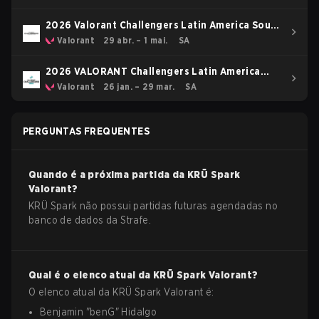
2026 Valorant Challengers Latin America South
: Ace Masters
Valorant
29 abr. – 1 mai.
SA
2026 VALORANT Challengers Latin America
South: Stage 1
Valorant
26 jan. – 29 mar.
SA
PERGUNTAS FREQUENTES
Quando é a próxima partida da
KRÜ Spark
Valorant
?
KRÜ Spark não possui partidas futuras agendadas no
banco de dados da Strafe.
Qual é o elenco atual da
KRÜ Spark
Valorant
?
O elenco atual da
KRÜ Spark
Valorant
é:
Benjamin
"
benG
"
Hidalgo