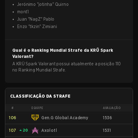
Jerónimo
"
jotinha
"
Quirno
mont1
Juan
"
NagZ
"
Pablo
Enzo
"
tkzin
"
Zimiani
Qual é o Ranking Mundial Strafe da
KRÜ Spark
Valorant
?
A KRÜ Spark Valorant possui atualmente a posição 110
no Ranking Mundial Strafe.
CLASSIFICAÇÃO DA STRAFE
#
EQUIPE
AVALIAÇÃO
106
Gen.G Global Academy
1536
107
⏶
20
Axolotl
1531