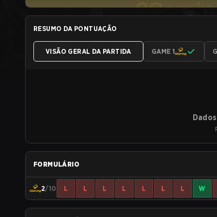
RESUMO DA PONTUAÇÃO
VISÃO GERAL DA PARTIDA
GAME 1
G
Dados 
FORMULÁRIO
2
/10
L
L
L
L
L
L
L
W