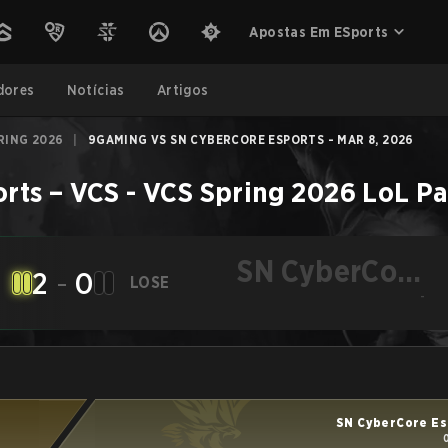
Apostas Em ESports
dores
Notícias
Artigos
PRING 2026
|
9GAMING VS SN CYBERCORE ESPORTS - MAR 8, 2026
orts
–
VCS - VCS Spring 2026
LoL
Pa
SN CyberCore
2
-
0
LOSE
Esports
-
SN CyberCore Es