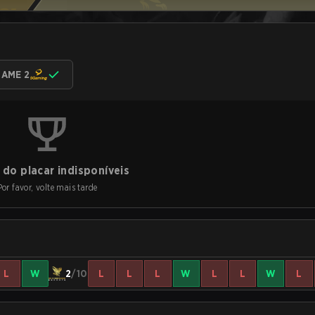
AME 2
do placar indisponíveis
Por favor, volte mais tarde
L
W
2
/10
L
L
L
W
L
L
W
L