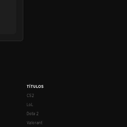
TÍTULOS
CS2
LoL
Dota 2
Valorant