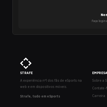
Nen
Faça login e
STRAFE
EMPRES
A experiência nº1 dos fãs de eSports na
Sobre a S
web e em dispositivos móveis.
Contate-
Carreira
Strafe, tudo em eSports