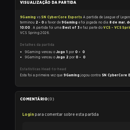
VISUALIZAÇÃO DA PARTIDA
9Gaming
vs
SN CyberCore Esports
A partida de League of Legends
terminou
2 - 0
a favor de
9Gaming
e foi jogada no dia
8 de mar. 
10:00
. A partida foi uma
Best of 3
e faz parte do
VCS - VCS Spr
VCS Spring 2026.
Detalhes da partida
9Gaming venceu o
Jogo 1
por
0 - 0
9Gaming venceu o
Jogo 2
por
0 - 0
Estatísticas Head-to-head
Esta foi a primeira vez que
9Gaming
jogou contra
SN CyberCore 
COMENTÁRIO
(
0
)
Login
para comentar sobre esta partida