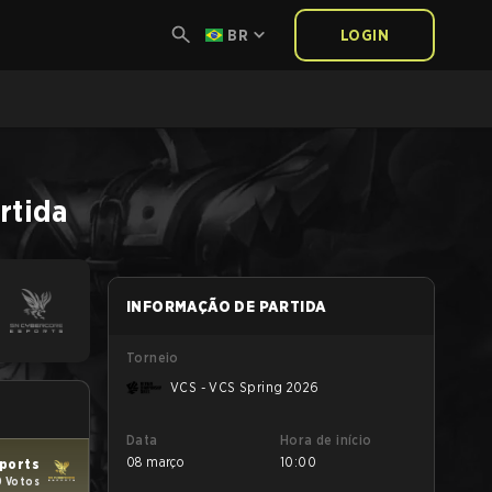
BR
LOGIN
rtida
INFORMAÇÃO DE PARTIDA
Torneio
VCS - VCS Spring 2026
Data
Hora de início
08 março
10:00
ports
0 Votos