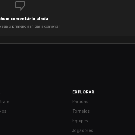
hum comentário ainda
 seja o primeiro a iniciar a conversa!
A
EXPLORAR
trafe
Partidas
Nos
Torneios
Equipes
Jogadores