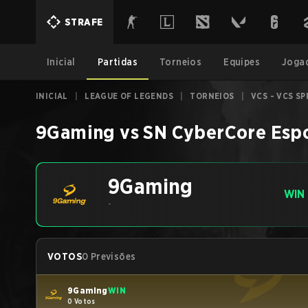
STRAFE
Inicial
Partidas
Torneios
Equipes
Joga
INICIAL
|
LEAGUE OF LEGENDS
|
TORNEIOS
|
VCS - VCS S
9Gaming
vs
SN CyberCore Esp
9Gaming
WIN
-
VOTOS
0 Previsões
9Gaming
WIN
0 Votos