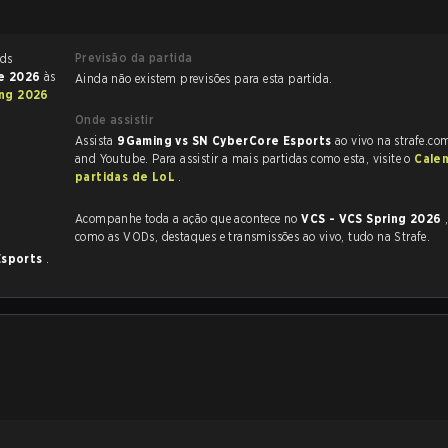
Previsão da partida
de 2026
às
Ainda não existem previsões para esta partida.
ing 2026
Onde assistir
Assista
9Gaming vs SN CyberCore Esports
ao vivo na strafe.co
and Youtube. Para assistir a mais partidas como esta, visite o
Cale
partidas de LoL
.
Acompanhe toda a ação que acontece no
VCS - VCS Spring 2026
como as VODs, destaques e transmissões ao vivo, tudo na Strafe.
Esports
.