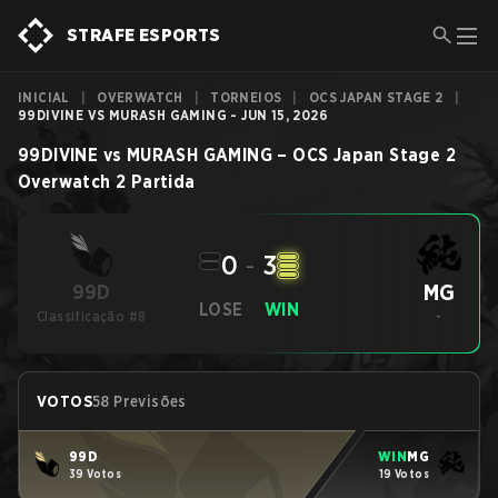
STRAFE ESPORTS
INICIAL
|
OVERWATCH
|
TORNEIOS
|
OCS JAPAN STAGE 2
|
99DIVINE VS MURASH GAMING - JUN 15, 2026
99DIVINE
vs
MURASH GAMING
–
OCS Japan Stage 2
Overwatch 2
Partida
0
-
3
MG
99D
LOSE
WIN
Classificação #8
-
VOTOS
58 Previsões
99D
WIN
MG
39 Votos
19 Votos