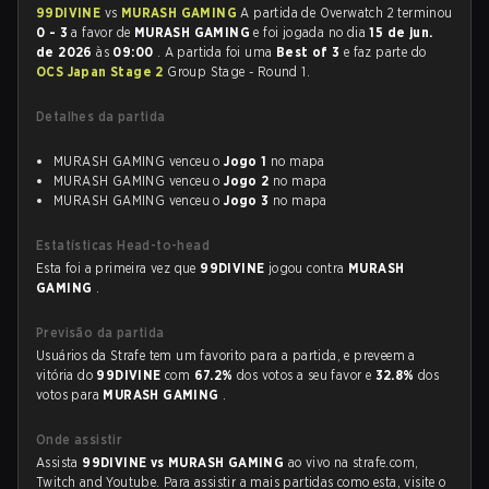
99DIVINE
vs
MURASH GAMING
A partida de Overwatch 2 terminou
0 - 3
a favor de
MURASH GAMING
e foi jogada no dia
15 de jun.
de 2026
às
09:00
. A partida foi uma
Best of 3
e faz parte do
OCS Japan Stage 2
Group Stage - Round 1.
Detalhes da partida
MURASH GAMING venceu o
Jogo 1
no mapa
MURASH GAMING venceu o
Jogo 2
no mapa
MURASH GAMING venceu o
Jogo 3
no mapa
Estatísticas Head-to-head
Esta foi a primeira vez que
99DIVINE
jogou contra
MURASH
GAMING
.
Previsão da partida
Usuários da Strafe tem um favorito para a partida, e preveem a
vitória do
99DIVINE
com
67.2%
dos votos a seu favor e
32.8%
dos
votos para
MURASH GAMING
.
Onde assistir
Assista
99DIVINE vs MURASH GAMING
ao vivo na strafe.com,
Twitch and Youtube. Para assistir a mais partidas como esta, visite o