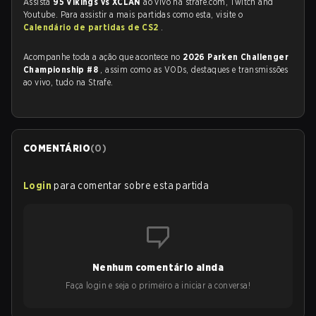
Assista
95 Vikings vs XCLAN
ao vivo na strafe.com, Twitch and
Youtube. Para assistir a mais partidas como esta, visite o
Calendário de partidas de CS2
.
Acompanhe toda a ação que acontece no
2026 Parken Challenger
Championship #8
, assim como as VODs, destaques e transmissões
ao vivo, tudo na Strafe.
COMENTÁRIO
(
0
)
Login
para comentar sobre esta partida
Nenhum comentário ainda
Faça login e seja o primeiro a iniciar a conversa!