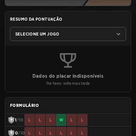
RESUMO DA PONTUAÇÃO
SELECIONE UM JOGO
Dados do placar indisponíveis
Por favor, volte mais tarde
FORMULÁRIO
1
/10
L
L
L
W
L
L
0
/10
L
L
L
L
L
L