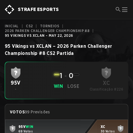
STRAFE ESPORTS
INICIAL
|
CS2
|
TORNEIOS
|
2026 PARKEN CHALLENGER CHAMPIONSHIP #8
|
95 VIKINGS VS XCLAN - MAY 22, 2026
95 Vikings
vs
XCLAN
–
2026 Parken Challenger
Championship #8
CS2
Partida
1
-
0
XC
95V
WIN
LOSE
-
Classificação #226
VOTOS
99 Previsões
95V
WIN
XC
69 Votos
30 Votos