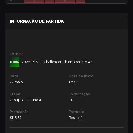
INFORMAÇÃO DE PARTIDA
Torneio
2026 Parken Challenger Championship #8
Data
Hora de início
22 maio
17:30
Etapa
Localização
Group A - Round 4
EU
Premiação
Formato
$
11667
Best of 1