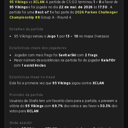
95 Vikings
vs
XCLAN
A partida de CS:GO terminou
1 - 0
a favor de
95 Vikings
e foi jogada no dia
22 de mai. de 2026
às
17:30
. A
partida foi uma
Best of 1
e faz parte do
2026 Parken Challenger
Championship #8
Group A - Round 4.
Detalhes da partida
95 Vikings venceu o
Jogo 1
por
13 - 10
no mapa Overpass
Estatísticas chave dos jogadores
Jogador com mais frags foi
SavitarSki
com
2 frags
.
Maior número de assistências na partida foi do jogador
Kalafi0r
com
1 assistências
.
Estatísticas Head-to-head
Esta foi a primeira vez que
95 Vikings
jogou contra
XCLAN
.
Previsão da partida
Usuários da Strafe tem um favorito claro para a partida, e preveem a
vitória do
95 Vikings
com
69.7%
dos votos a seu favor e
30.3%
dos
votos para
XCLAN
.
Onde assistir