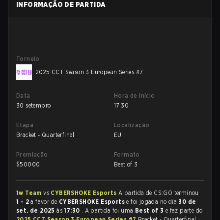
INFORMAÇÃO DE PARTIDA
Torneio
2025 CCT Season 3 European Series #7
Data
Hora de início
30 setembro
17:30
Etapa
Localização
Bracket - Quarterfinal
EU
Premiação
Formato
$
50000
Best of 3
1w Team
vs
CYBERSHOKE Esports
A partida de CS:GO terminou
1 - 2
a favor de
CYBERSHOKE Esports
e foi jogada no dia
30 de
set. de 2025
às
17:30
. A partida foi uma
Best of 3
e faz parte do
2025 CCT Season 3 European Series #7
Bracket - Quarterfinal.