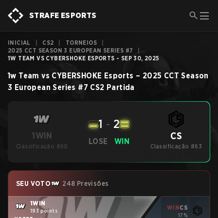
STRAFE ESPORTS
INICIAL
|
CS2
|
TORNEIOS
|
2025 CCT SEASON 3 EUROPEAN SERIES #7
|
1W TEAM VS CYBERSHOKE ESPORTS - SEP 30, 2025
1w Team
vs
CYBERSHOKE Esports
–
2025 CCT Season
3 European Series #7
CS2
Partida
1
-
2
CS
1WIN
LOSE
WIN
Classificação #60
Classificação #63
SEU VOTO
248 Previsões
1WIN
WIN
CS
193 points
17%