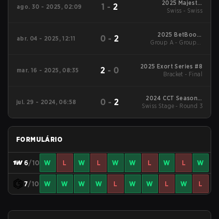
2025 Majestic
1
-
2
ago. 30 - 2025, 02:09
LanDaLan #3
Swiss - Swiss
2025 BetBoom
0
-
2
abr. 04 - 2025, 12:11
Group A - Group A
LanDaLan #2
Decider Match
2025 Exort Series #8
2
-
0
mar. 16 - 2025, 08:35
Bracket - Final
2024 CCT Season 2
0
-
2
jul. 29 - 2024, 06:58
Swiss Stage - Round 3
European Series #7
FORMULÁRIO
6
/10
W
L
W
L
W
W
L
W
L
W
7
/10
W
W
W
W
L
W
W
L
W
L