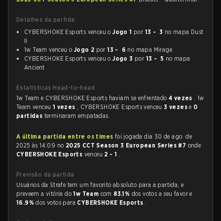
Detalhes da partida
CYBERSHOKE Esports venceu o
Jogo 1
por
13 - 3
no mapa Dust
II
1w Team venceu o
Jogo 2
por
13 - 6
no mapa Mirage
CYBERSHOKE Esports venceu o
Jogo 3
por
13 - 5
no mapa
Ancient
Estatísticas Head-to-head
1w Team e CYBERSHOKE Esports haviam se enfrentado
4 vezes
. 1w
Team venceu
1 vezes
, CYBERSHOKE Esports venceu
3 vezes
e
0
partidas
terminaram empatadas.
A última partida entre os times
foi jogada dia 30 de ago. de
2025 às 14:09 no
2025 CCT Season 3 European Series #7
onde
CYBERSHOKE Esports
venceu
2 - 1
.
Previsão da partida
Usuários da Strafe tem um favorito absoluto para a partida, e
preveem a vitória do
1w Team
com
83.1%
dos votos a seu favor e
16.9%
dos votos para
CYBERSHOKE Esports
.