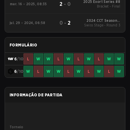
2025 Exort Series #8
2
-
0
mar. 16 - 2025, 08:35
Bracket - Final
2024 CCT Season 2
0
-
2
jul. 29 - 2024, 06:58
Swiss Stage - Round 3
European Series #7
FORMULÁRIO
6
/10
L
W
W
L
W
L
W
L
W
W
6
/10
W
L
W
W
L
W
L
W
L
W
INFORMAÇÃO DE PARTIDA
Torneio