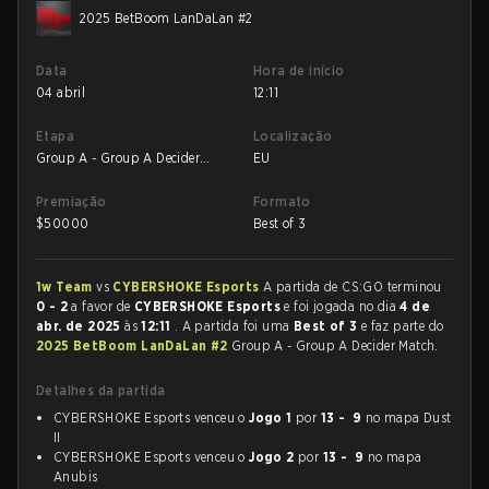
2025 BetBoom LanDaLan #2
Data
Hora de início
04 abril
12:11
Etapa
Localização
Group A - Group A Decider
EU
Match
Premiação
Formato
$
50000
Best of 3
1w Team
vs
CYBERSHOKE Esports
A partida de CS:GO terminou
0 - 2
a favor de
CYBERSHOKE Esports
e foi jogada no dia
4 de
abr. de 2025
às
12:11
. A partida foi uma
Best of 3
e faz parte do
2025 BetBoom LanDaLan #2
Group A - Group A Decider Match.
Detalhes da partida
CYBERSHOKE Esports venceu o
Jogo 1
por
13 - 9
no mapa Dust
II
CYBERSHOKE Esports venceu o
Jogo 2
por
13 - 9
no mapa
Anubis