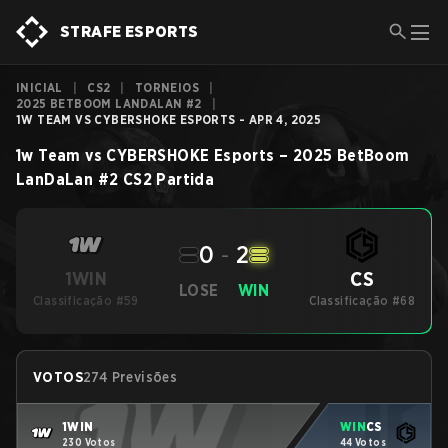
STRAFE ESPORTS
INICIAL
|
CS2
|
TORNEIOS
|
2025 BETBOOM LANDALAN #2
|
1W TEAM VS CYBERSHOKE ESPORTS - APR 4, 2025
1w Team
vs
CYBERSHOKE Esports
–
2025 BetBoom
LanDaLan #2
CS2
Partida
0
-
2
CS
1WIN
LOSE
WIN
Classificação #59
Classificação #68
VOTOS
274 Previsões
1WIN
WIN
CS
230 Votos
44 Votos