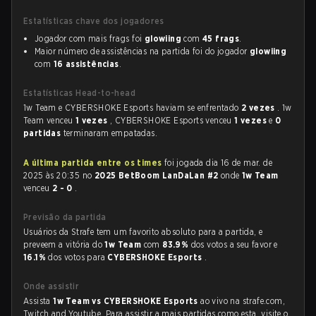
Estatísticas chave dos jogadores
Jogador com mais frags foi
glowiing
com
45 frags
.
Maior número de assistências na partida foi do jogador
glowiing
com
16 assistências
.
Estatísticas Head-to-head
1w Team e CYBERSHOKE Esports haviam se enfrentado
2 vezes
. 1w
Team venceu
1 vezes
, CYBERSHOKE Esports venceu
1 vezes
e
0
partidas
terminaram empatadas.
A última partida entre os times
foi jogada dia 16 de mar. de
2025 às 20:35 no
2025 BetBoom LanDaLan #2
onde
1w Team
venceu
2 - 0
.
Previsão da partida
Usuários da Strafe tem um favorito absoluto para a partida, e
preveem a vitória do
1w Team
com
83.9%
dos votos a seu favor e
16.1%
dos votos para
CYBERSHOKE Esports
.
Onde assistir
Assista
1w Team vs CYBERSHOKE Esports
ao vivo na strafe.com,
Twitch and Youtube. Para assistir a mais partidas como esta, visite o