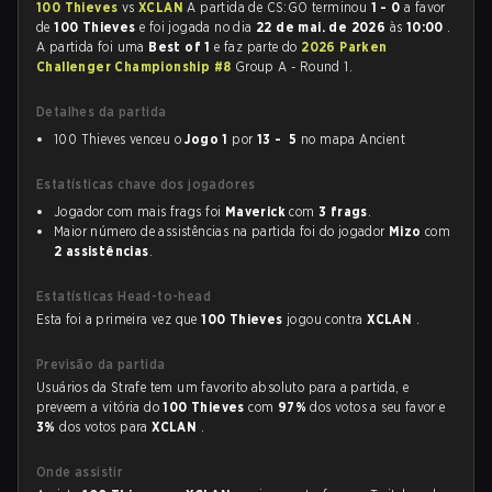
100 Thieves
vs
XCLAN
A partida de CS:GO terminou
1 - 0
a favor
de
100 Thieves
e foi jogada no dia
22 de mai. de 2026
às
10:00
.
A partida foi uma
Best of 1
e faz parte do
2026 Parken
Challenger Championship #8
Group A - Round 1.
Detalhes da partida
100 Thieves venceu o
Jogo 1
por
13 - 5
no mapa Ancient
Estatísticas chave dos jogadores
Jogador com mais frags foi
Maverick
com
3 frags
.
Maior número de assistências na partida foi do jogador
Mizo
com
2 assistências
.
Estatísticas Head-to-head
Esta foi a primeira vez que
100 Thieves
jogou contra
XCLAN
.
Previsão da partida
Usuários da Strafe tem um favorito absoluto para a partida, e
preveem a vitória do
100 Thieves
com
97%
dos votos a seu favor e
3%
dos votos para
XCLAN
.
Onde assistir