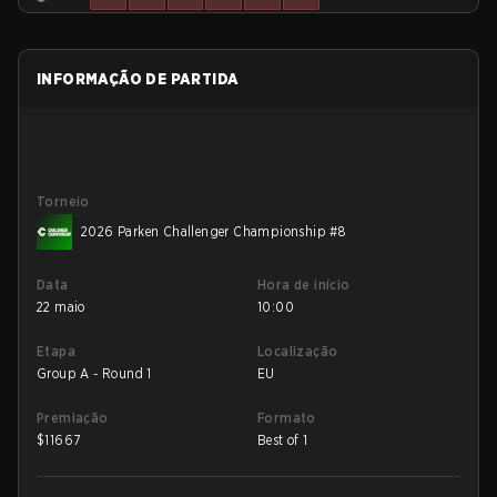
INFORMAÇÃO DE PARTIDA
Torneio
2026 Parken Challenger Championship #8
Data
Hora de início
22 maio
10:00
Etapa
Localização
Group A - Round 1
EU
Premiação
Formato
$
11667
Best of 1