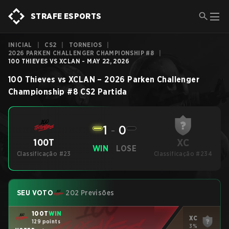
STRAFE ESPORTS
INICIAL
|
CS2
|
TORNEIOS
|
2026 PARKEN CHALLENGER CHAMPIONSHIP #8
|
100 THIEVES VS XCLAN - MAY 22, 2026
100 Thieves
vs
XCLAN
–
2026 Parken Challenger
Championship #8
CS2
Partida
1
-
0
XC
100T
WIN
LOSE
Classificação #23
Classificação #234
SEU VOTO
202 Previsões
100T
WIN
XC
129 points
3%