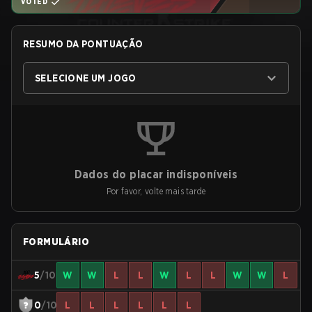
VOTED
RESUMO DA PONTUAÇÃO
SELECIONE UM JOGO
Dados do placar indisponíveis
Por favor, volte mais tarde
FORMULÁRIO
5
/10
W
W
L
L
W
L
L
W
W
L
0
/10
L
L
L
L
L
L