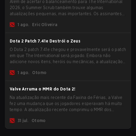
Além de acertar o balanceamento para The International
2026, o Summer Scrub também trouxe algumas
atualizações pequenas, mas importantes. Os assinantes
do Dota Plus receberam uma nova tela de breakdown pós-
1 ago.
Eric Oliveira
jogo e agora todos os jogadores podem vincular teclas de
atalho para unidades não-herói separadamente.
Dota 2 Patch 7.41e Destrói o Zeus
O Dota 2 patch 7.41e chegou e provavelmente será o patch
em que The International será jogado. Embora não
adicione novos itens, heróis ou mecânicas, a atualização
mais recente ajuda bastante a resolver alguns dos
1 ago.
Otomo
maiores problemas do jogo.
Valve Arruma o MMR do Dota 2!
Na atualização mais recente da Faxina de Férias, a Valve
fez uma mudança que os jogadores esperavam há muito
tempo. A atualização recente comprimiu o MMR dos
jogadores no ranking Imortal.
31 jul.
Otomo