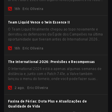
e levar uma grande premiação para casa antes do início
16h
Eric Oliveira
da nova temporada.
Team Liquid Vence o 1win Essence II
O Team Liquid finalmente chegou ao topo novamente e
derrotou os defensores da Égide dos Campeões na última
oportuinidade que tiveram antes do International 2026
começar e as equipes avançarem com tudo pra conquistar
16h
Eric Oliveira
uma chance de glória eterna.
The International 2026: Previsões e Recompensas
O International 2026 está a apenas algumas semanas de
distância e, junto com o Patch 7.41e, a Valve também
lançou o menu do torneio, onde você pode fazer suas
previsões para a Fase de Grupos e conferir as
2 ago.
Eric Oliveira
recompensas deste ano.
Faxina de Férias: Dota Plus e Atualizações de
Qualidade de Vida