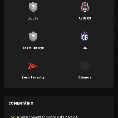
Jigglin
AVULUS
Team Türkiye
OG
Zero Tenacity
Chimera
COMENTÁRIO
Login
para comentar sobre esta partida