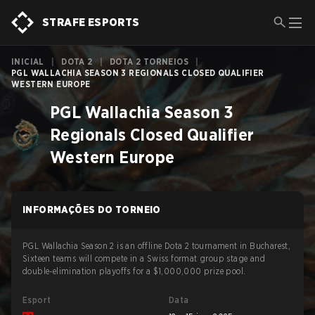
STRAFE ESPORTS
INICIAL
|
DOTA 2
|
DOTA 2 TORNEIOS
|
PGL WALLACHIA SEASON 3 REGIONALS CLOSED QUALIFIER
WESTERN EUROPE
PGL Wallachia Season 3
Regionals Closed Qualifier
Western Europe
INFORMAÇÕES DO TORNEIO
PGL Wallachia Season 2 is an offline Dota 2 tournament in Bucharest,
Sixteen teams will compete in a Swiss format group stage and
double-elimination playoffs for a $1,000,000 prize pool.
Esport
Data