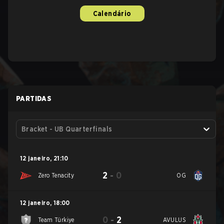
Calendário
PARTIDAS
Bracket - UB Quarterfinals
12 janeiro
,
21:10
2
-
0
Zero Tenacity
OG
12 janeiro
,
18:00
0
-
2
Team Türkiye
AVULUS