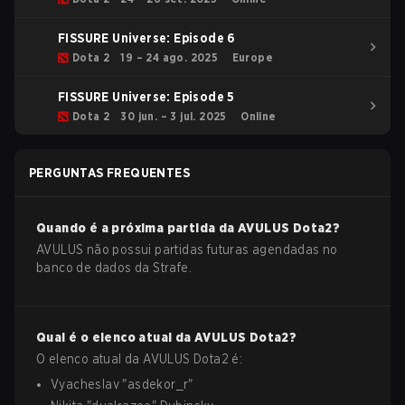
FISSURE Universe: Episode 6
Dota 2
19 – 24 ago. 2025
Europe
FISSURE Universe: Episode 5
Dota 2
30 jun. – 3 jul. 2025
Online
PERGUNTAS FREQUENTES
Quando é a próxima partida da
AVULUS
Dota2
?
AVULUS não possui partidas futuras agendadas no
banco de dados da Strafe.
Qual é o elenco atual da
AVULUS
Dota2
?
O elenco atual da
AVULUS
Dota2
é:
Vyacheslav
"
asdekor_r
"