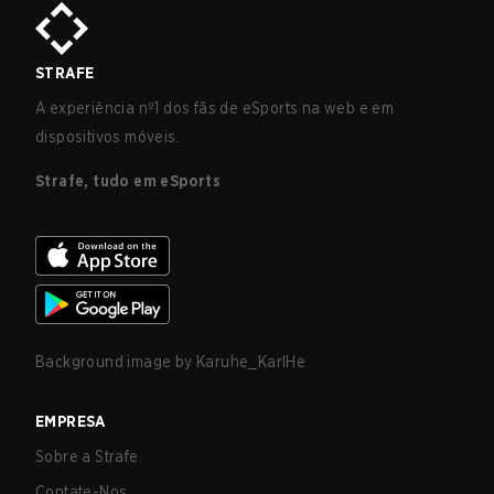
STRAFE
A experiência nº1 dos fãs de eSports na web e em
dispositivos móveis.
Strafe, tudo em eSports
Background image by
Karuhe_KarlHe
EMPRESA
Sobre a Strafe
Contate-Nos