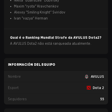
Nikita
"
dualrazee
"
Dubinsky
Maxim
"
ryota
"
Kravchenkov
Alexey
"
Smiling Knight
"
Sviridov
Ivan
"
vazya
"
Herman
Qual é o Ranking Mundial Strafe da
AVULUS
Dota2
?
A AVULUS Dota2 não está ranqueada atualmente.
INFORMACIÓN DEL EQUIPO
Nombre
AVULUS
Esport
Dota 2
Seguidores
55