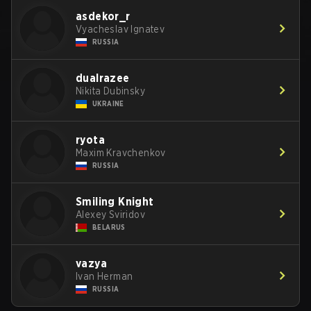
asdekor_r
Vyacheslav Ignatev
RUSSIA
dualrazee
Nikita Dubinsky
UKRAINE
ryota
Maxim Kravchenkov
RUSSIA
Smiling Knight
Alexey Sviridov
BELARUS
vazya
Ivan Herman
RUSSIA