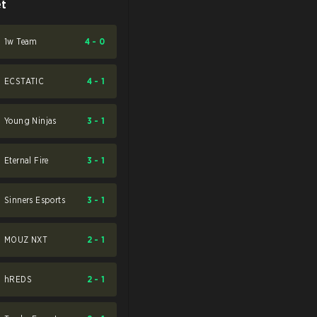
et
1w Team
4
-
0
ECSTATIC
4
-
1
Young Ninjas
3
-
1
Eternal Fire
3
-
1
Sinners Esports
3
-
1
MOUZ NXT
2
-
1
hREDS
2
-
1