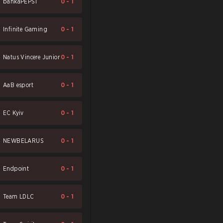
bankaPEPSI
0
-
1
Infinite Gaming
0
-
1
Natus Vincere Junior
0
-
1
AaB esport
0
-
1
EC Kyiv
0
-
1
NEWBELARUS
0
-
1
Endpoint
0
-
1
Team LDLC
0
-
1