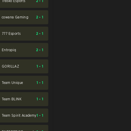
Trasko Esports
2
-
1
cowana Gaming
2
-
1
777 Esports
2
-
1
Entropiq
2
-
1
GORILLAZ
1
-
1
Team Unique
1
-
1
Team BLINK
1
-
1
Team Spirit Academy
1
-
1