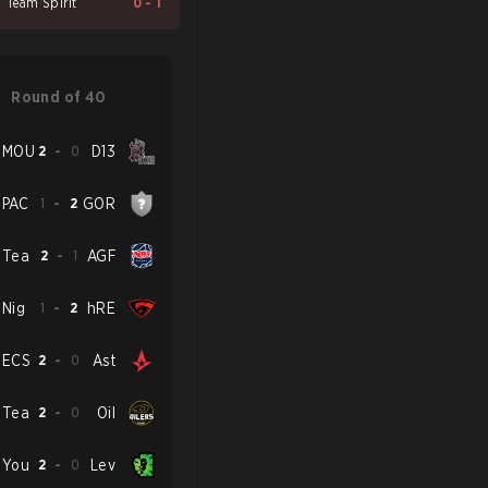
Team Spirit
0
-
1
Round of 40
MOU
2
-
0
D13
PAC
1
-
2
GOR
Tea
2
-
1
AGF
Nig
1
-
2
hRE
ECS
2
-
0
Ast
Tea
2
-
0
Oil
You
2
-
0
Lev