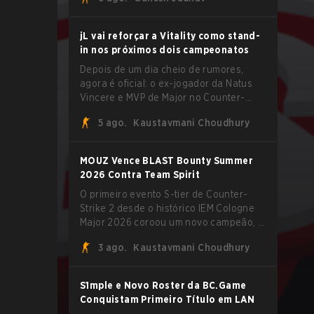
extremas explorando o sistema subtick.
jL vai reforçar a Vitality como stand-
in nos próximos dois campeonatos
Depois de um dia cheio de rumores,
agora é oficial: o ex-jogador da Natus
Vincere e MVP de Major no Counter-
Strike 2, Justinas "jL" Lekavičius, vai
5 ago.
Kaustavmani Choudhury
vestir a camisa da Team Vitality na
BLAST Open Porto e na PGL Masters
Bucharest.
MOUZ Vence BLAST Bounty Summer
2026 Contra Team Spirit
O primeiro evento S-tier de Counter-
Strike 2 desde o histórico IEM Cologne
Major 2026 coroou um novo campeão, e
é um nome familiar vestindo uma forma
3 ago.
Kaustavmani Choudhury
desconhecida. MOUZ, recém-saído de
roster moves e role shuffles, avançou
pela Team Spirit em uma série
S1mple e Novo Roster da BC.Game
dominante por 3-1 para erguer o troféu
Conquistam Primeiro Título em LAN
do BLAST Bounty Summer 2026.