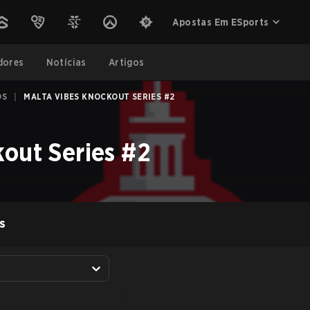
Apostas Em ESports
dores
Notícias
Artigos
OS
|
MALTA VIBES KNOCKOUT SERIES #2
out Series #2
S