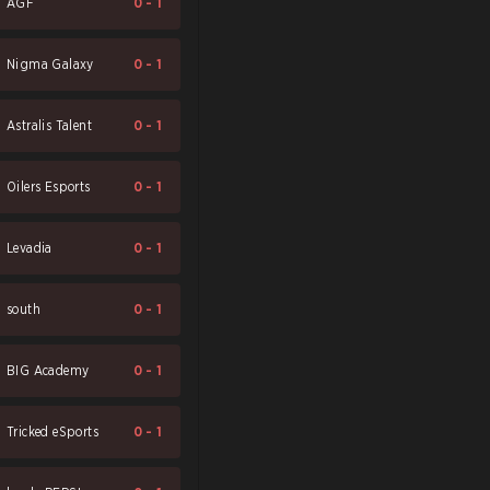
AGF
0
-
1
Nigma Galaxy
0
-
1
Astralis Talent
0
-
1
Oilers Esports
0
-
1
Levadia
0
-
1
south
0
-
1
BIG Academy
0
-
1
Tricked eSports
0
-
1