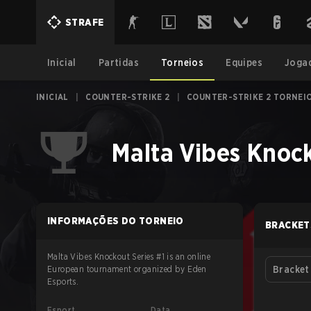
STRAFE
Inicial
Partidas
Torneios
Equipes
Joga
INICIAL
|
COUNTER-STRIKE 2
|
COUNTER-STRIKE 2 TORNEI
Malta Vibes Knock
INFORMAÇÕES DO TORNEIO
BRACKET
Malta Vibes Knockout Series #1 is an online
European tournament organized by Eden
Bracket
Esports.
Esport
Data