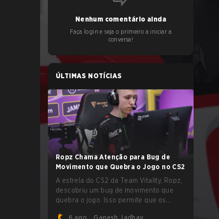
Nenhum comentário ainda
Faça login e seja o primeiro a iniciar a
conversa!
ÚLTIMAS NOTÍCIAS
Ropz Chama Atenção para Bug de
Movimento que Quebra o Jogo no CS2
A estrela do CS2 da Team Vitality, Ropz,
descobriu um bug de movimento que
quebra o jogo. Isso permite que os
jogadores alcancem velocidades
6 ago.
Ganesh Jadhav