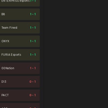
ENTERPRISE esports
1
-
1
B8
1
-
1
Team Finest
1
-
1
ONYX
1
-
1
FURIA Esports
1
-
1
00Nation
1
-
1
D13
0
-
1
PACT
0
-
1