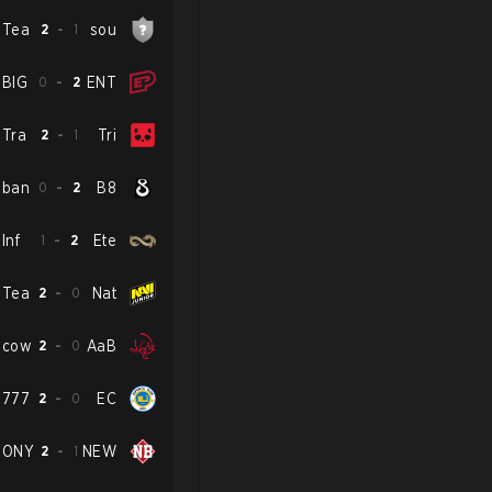
Tea
2
-
1
sou
BIG
0
-
2
ENT
Tra
2
-
1
Tri
ban
0
-
2
B8
Inf
1
-
2
Ete
Tea
2
-
0
Nat
cow
2
-
0
AaB
777
2
-
0
EC
ONY
2
-
1
NEW