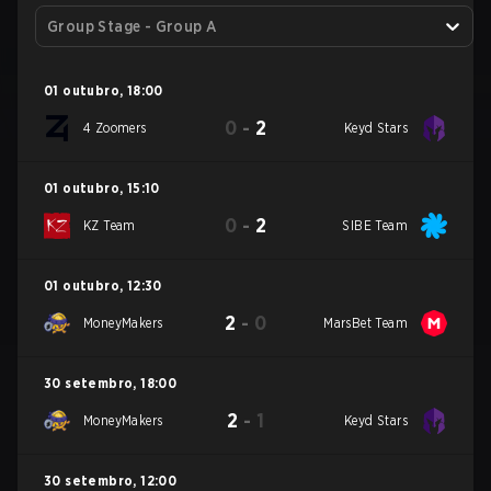
Group Stage - Group A
01 outubro
,
18:00
0
-
2
4 Zoomers
Keyd Stars
01 outubro
,
15:10
0
-
2
KZ Team
SIBE Team
01 outubro
,
12:30
2
-
0
MoneyMakers
MarsBet Team
30 setembro
,
18:00
2
-
1
MoneyMakers
Keyd Stars
30 setembro
,
12:00