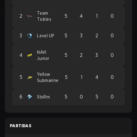
Team
2
5
4
1
0
Tickles
3
5
3
2
0
Level UP
NAVI
4
5
2
3
0
Junior
Yellow
5
5
1
4
0
Submarine
6
5
0
5
0
StoRm
PARTIDAS