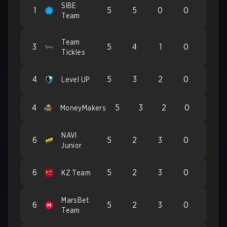
SIBE
1
5
5
0
0
Team
Team
3
5
4
1
0
Tickles
4
5
3
2
0
Level UP
4
5
3
2
0
MoneyMakers
NAVI
6
5
2
3
0
Junior
6
5
2
3
0
KZ Team
MarsBet
6
5
2
3
0
Team