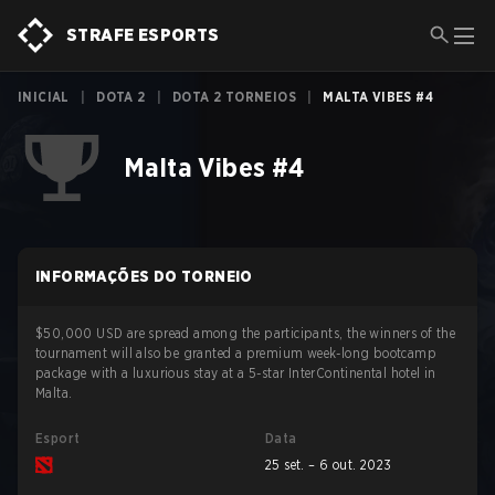
STRAFE ESPORTS
INICIAL
|
DOTA 2
|
DOTA 2 TORNEIOS
|
MALTA VIBES #4
Malta Vibes #4
INFORMAÇÕES DO TORNEIO
$50,000 USD are spread among the participants, the winners of the
tournament will also be granted a premium week-long bootcamp
package with a luxurious stay at a 5-star InterContinental hotel in
Malta.
Esport
Data
25 set. – 6 out. 2023