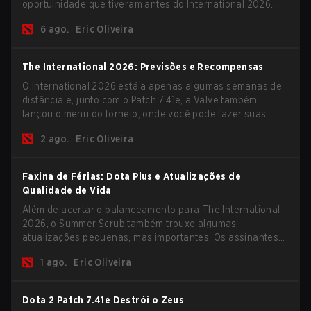
oportuinidade que tiveram antes do International 2026
começar e as equipes avançarem com tudo pra conquistar
6 ago.
Eric Oliveira
uma chance de glória eterna.
The International 2026: Previsões e Recompensas
O International 2026 está a apenas algumas semanas de
distância e, junto com o Patch 7.41e, a Valve também
lançou o menu do torneio, onde você pode fazer suas
previsões para a Fase de Grupos e conferir as
2 ago.
Eric Oliveira
recompensas deste ano.
Faxina de Férias: Dota Plus e Atualizações de
Qualidade de Vida
Além de acertar o balanceamento para The International
2026, o Summer Scrub também trouxe algumas
atualizações pequenas, mas importantes. Os assinantes
do Dota Plus receberam uma nova tela de breakdown pós-
1 ago.
Eric Oliveira
jogo e agora todos os jogadores podem vincular teclas de
atalho para unidades não-herói separadamente.
Dota 2 Patch 7.41e Destrói o Zeus