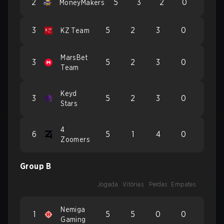
2
5
3
2
0
MoneyMakers
3
5
2
3
0
KZ Team
MarsBet
3
5
2
3
0
Team
Keyd
3
5
2
3
0
Stars
4
6
5
1
4
0
Zoomers
Group B
Jogada
Vitórias
Perdas
Empates
Nemiga
1
5
5
0
0
Gaming