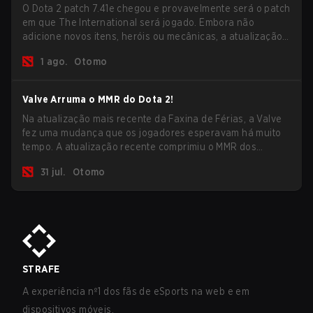
O Dota 2 patch 7.41e chegou e provavelmente será o patch
em que The International será jogado. Embora não
adicione novos itens, heróis ou mecânicas, a atualização
mais recente ajuda bastante a resolver alguns dos
1 ago.
Otomo
maiores problemas do jogo.
Valve Arruma o MMR do Dota 2!
Na atualização mais recente da Faxina de Férias, a Valve
fez uma mudança que os jogadores esperavam há muito
tempo. A atualização recente comprimiu o MMR dos
jogadores no ranking Imortal.
31 jul.
Otomo
STRAFE
A experiência nº1 dos fãs de eSports na web e em
dispositivos móveis.