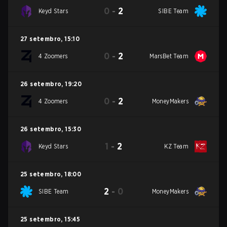
0
-
2
Keyd Stars
SIBE Team
27 setembro
,
15:10
0
-
2
4 Zoomers
MarsBet Team
26 setembro
,
19:20
0
-
2
4 Zoomers
MoneyMakers
26 setembro
,
15:30
1
-
2
Keyd Stars
KZ Team
25 setembro
,
18:00
2
-
0
SIBE Team
MoneyMakers
25 setembro
,
15:45