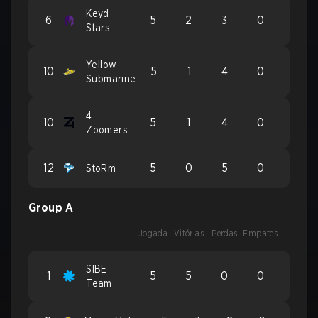
Keyd
6
5
2
3
0
Stars
Yellow
10
5
1
4
0
Submarine
4
10
5
1
4
0
Zoomers
12
5
0
5
0
StoRm
Group A
Jogada
Vitórias
Perdas
Empates
SIBE
1
5
5
0
0
Team