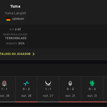
Yuma
Yuma Langlet
GERMANY
2.43
K/D
HEROI MAIS JOGADO
TERRORBLADE
50%
WINRATE
TALHES DO JOGADOR
1
-
1
0
-
2
1
-
1
0
-
2
0
-
2
out. 28
out. 28
out. 27
out. 21
out. 21