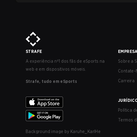
STRAFE
EMPRES
A experiência nº1 dos fãs de eSports na
Sobre a S
web e em dispositivos móveis.
Contate-
Carreira
Strafe, tudo em eSports
JURÍDIC
Política 
Termos d
Background image by
Karuhe_KarlHe