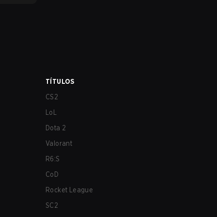
TÍTULOS
CS2
LoL
Dota 2
Valorant
R6:S
CoD
Rocket League
SC2