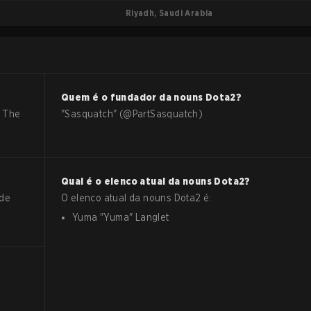
Riyadh, Saudi Arabia
Quem é o fundador da
nouns
Dota2
?
. The
"Sasquatch" (@PartSasquatch)
Qual é o elenco atual da
nouns
Dota2
?
 de
O elenco atual da
nouns
Dota2
é:
Yuma
"
Yuma
"
Langlet