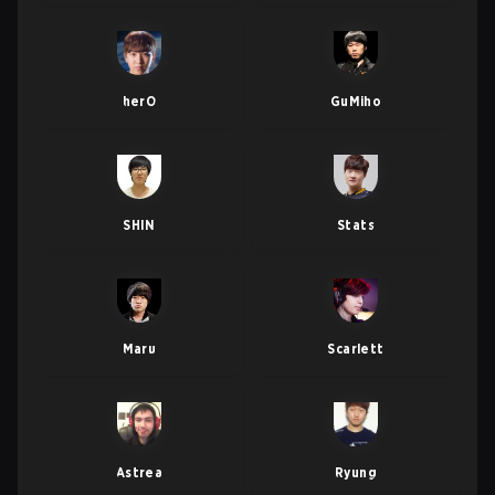
herO
GuMiho
SHIN
Stats
Maru
Scarlett
Astrea
Ryung