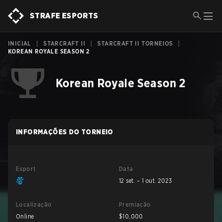
STRAFE ESPORTS
INICIAL
|
STARCRAFT II
|
STARCRAFT II TORNEIOS
|
KOREAN ROYALE SEASON 2
Korean Royale Season 2
INFORMAÇÕES DO TORNEIO
Esport
Data
12 set. – 1 out. 2023
Localização
Premiação
Online
$10,000