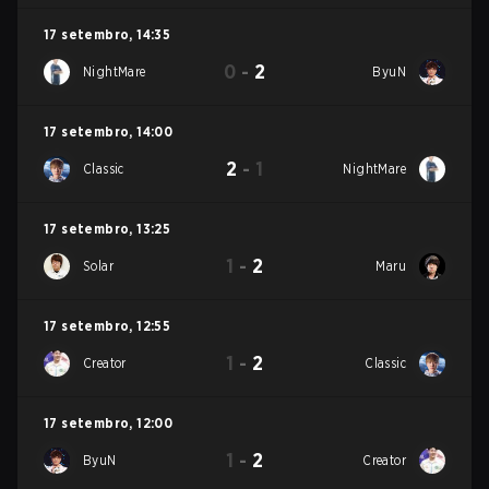
17 setembro
,
14:35
0
-
2
NightMare
ByuN
17 setembro
,
14:00
2
-
1
Classic
NightMare
17 setembro
,
13:25
1
-
2
Solar
Maru
17 setembro
,
12:55
1
-
2
Creator
Classic
17 setembro
,
12:00
1
-
2
ByuN
Creator