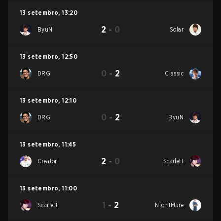
13 setembro
,
13:20
2
-
0
ByuN
Solar
13 setembro
,
12:50
0
-
2
DRG
Classic
13 setembro
,
12:10
0
-
2
DRG
ByuN
13 setembro
,
11:45
2
-
0
Creator
Scarlett
13 setembro
,
11:00
1
-
2
Scarlett
NightMare