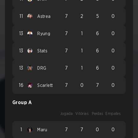
11
7
2
5
0
Astrea
13
7
1
6
0
Ryung
13
7
1
6
0
Stats
13
7
1
6
0
DRG
16
7
0
7
0
Scarlett
Group A
Jogada
Vitórias
Perdas
Empates
1
7
7
0
0
Maru