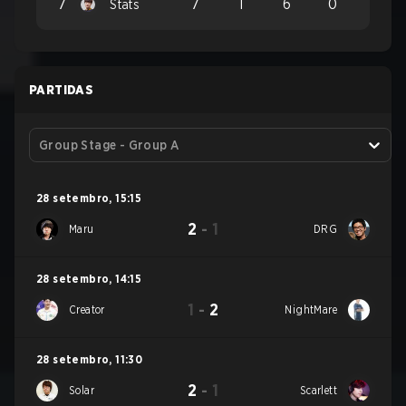
7
7
1
6
0
Stats
PARTIDAS
Group Stage - Group A
28 setembro
,
15:15
2
-
1
Maru
DRG
28 setembro
,
14:15
1
-
2
Creator
NightMare
28 setembro
,
11:30
2
-
1
Solar
Scarlett