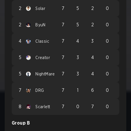
2
7
5
2
0
Solar
2
7
5
2
0
ByuN
4
7
4
3
0
Classic
5
7
3
4
0
Creator
5
7
3
4
0
NightMare
7
7
1
6
0
DRG
8
7
0
7
0
Scarlett
Group B