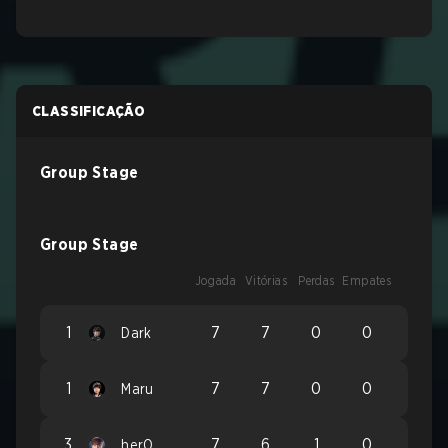
CLASSIFICAÇÃO
Group Stage
Group Stage
Jogada
Vitórias
Perdas
Empates
1
7
7
0
0
Dark
1
7
7
0
0
Maru
3
7
6
1
0
herO