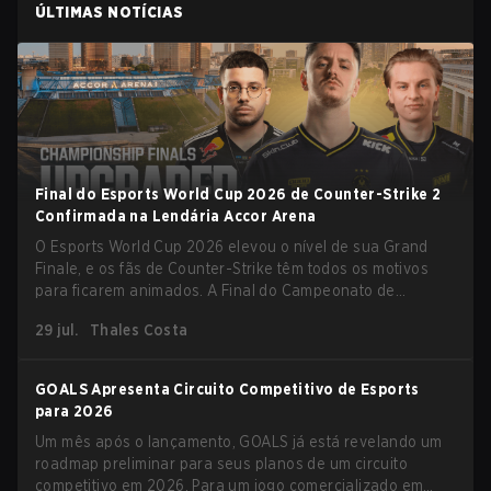
ÚLTIMAS NOTÍCIAS
Final do Esports World Cup 2026 de Counter-Strike 2
Confirmada na Lendária Accor Arena
O Esports World Cup 2026 elevou o nível de sua Grand
Finale, e os fãs de Counter-Strike têm todos os motivos
para ficarem animados. A Final do Campeonato de
Counter-Strike 2 do torneio será realizada na histórica
29 jul.
Thales Costa
Accor Arena de Paris, marcando o capítulo final do maior
evento de esports do mundo.
GOALS Apresenta Circuito Competitivo de Esports
para 2026
Um mês após o lançamento, GOALS já está revelando um
roadmap preliminar para seus planos de um circuito
competitivo em 2026. Para um jogo comercializado em