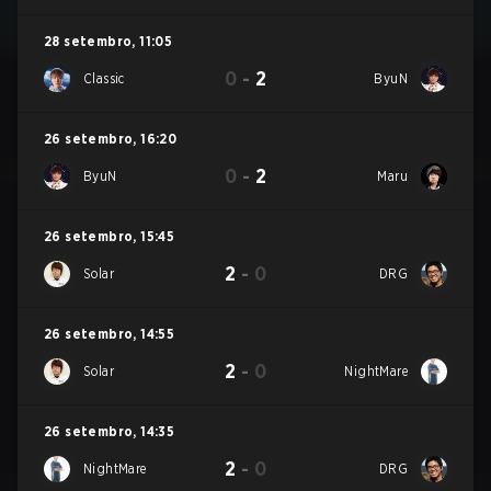
28 setembro
,
11:05
0
-
2
Classic
ByuN
26 setembro
,
16:20
0
-
2
ByuN
Maru
26 setembro
,
15:45
2
-
0
Solar
DRG
26 setembro
,
14:55
2
-
0
Solar
NightMare
26 setembro
,
14:35
2
-
0
NightMare
DRG