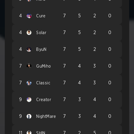
4
7
5
2
0
Cure
4
7
5
2
0
Solar
4
7
5
2
0
ByuN
7
7
4
3
0
GuMiho
7
7
4
3
0
Classic
9
7
3
4
0
Creator
9
7
3
4
0
NightMare
11
7
2
5
0
SHIN