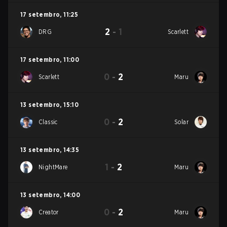
17 setembro
,
11:25
2
-
1
DRG
Scarlett
17 setembro
,
11:00
0
-
2
Scarlett
Maru
13 setembro
,
15:10
0
-
2
Classic
Solar
13 setembro
,
14:35
1
-
2
NightMare
Maru
13 setembro
,
14:00
0
-
2
Creator
Maru