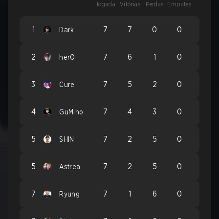
Jogada
Vitórias
Perdas
Empates
1
7
7
0
0
Dark
2
7
6
1
0
herO
3
7
5
2
0
Cure
4
7
4
3
0
GuMiho
5
7
2
5
0
SHIN
5
7
2
5
0
Astrea
7
7
1
6
0
Ryung