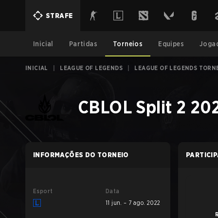
STRAFE
Inicial
Partidas
Torneios
Equipes
Joga
INICIAL
|
LEAGUE OF LEGENDS
|
LEAGUE OF LEGENDS TORN
CBLOL Split 2 20
INFORMAÇÕES DO TORNEIO
PARTICI
Esport
Data
11 jun. – 7 ago. 2022