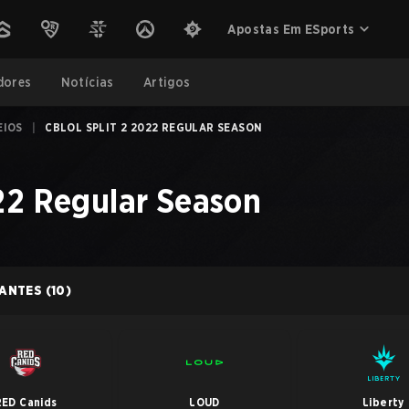
Apostas Em ESports
dores
Notícias
Artigos
EIOS
|
CBLOL SPLIT 2 2022 REGULAR SEASON
22 Regular Season
PANTES
(10)
RED Canids
LOUD
Liberty