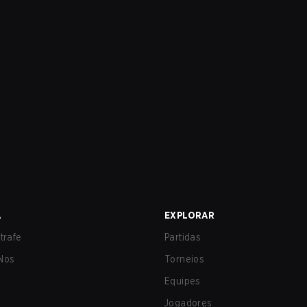
A
EXPLORAR
trafe
Partidas
Nos
Torneios
Equipes
Jogadores