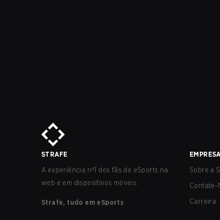
STRAFE
EMPRES
A experiência nº1 dos fãs de eSports na
Sobre a S
web e em dispositivos móveis.
Contate-
Carreira
Strafe, tudo em eSports