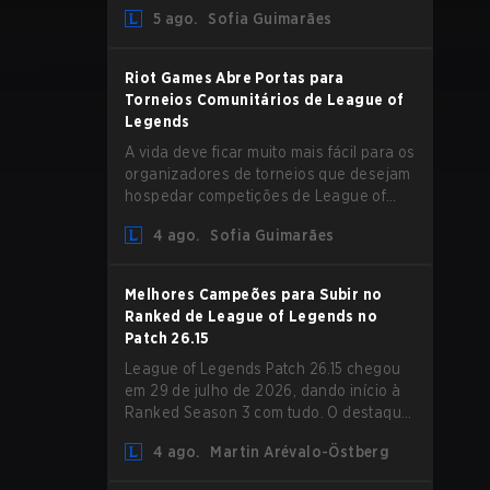
aumento de Magic Resist para ADCs e
5 ago.
Sofia Guimarães
nerfs em Camille que podem impactar
sua presença no support.
Riot Games Abre Portas para
Torneios Comunitários de League of
Legends
A vida deve ficar muito mais fácil para os
organizadores de torneios que desejam
hospedar competições de League of
Legends, pois a Riot Games atualizou
4 ago.
Sofia Guimarães
suas Diretrizes de Competições
Comunitárias. As mudanças removem
várias restrições desatualizadas.
Melhores Campeões para Subir no
Ranked de League of Legends no
Patch 26.15
League of Legends Patch 26.15 chegou
em 29 de julho de 2026, dando início à
Ranked Season 3 com tudo. O destaque
é sem dúvida o rework de Bel'Veth, mas
4 ago.
Martin Arévalo-Östberg
a última atualização também trouxe
algumas mudanças necessárias em