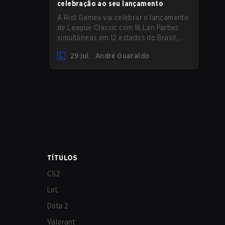
celebração ao seu lançamento
A Riot Games vai celebrar o lançamento
de League Classic com 16 Lan Parties
simultâneas em 12 estados do Brasil,
reunindo a comunidade em eventos
29 jul.
André Guaraldo
presenciais nos dias 01 e 02 de agosto.
TÍTULOS
CS2
LoL
Dota 2
Valorant