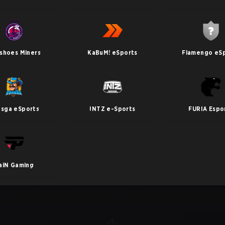
shoes Miners
KaBuM! eSports
Flamengo eS
sga eSports
INTZ e-Sports
FURIA Espo
aiN Gaming