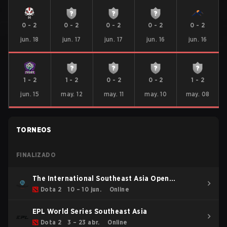
0
-
2
0
-
2
0
-
2
0
-
2
0
-
2
jun. 18
jun. 17
jun. 17
jun. 16
jun. 16
1
-
2
1
-
2
0
-
2
0
-
2
1
-
2
jun. 15
may. 12
may. 11
may. 10
may. 08
TORNEOS
FINALIZADO
The International Southeast Asia Open
Qualifier 1
Dota 2
10 – 10 jun.
Online
EPL World Series Southeast Asia
Dota 2
3 – 23 abr.
Online