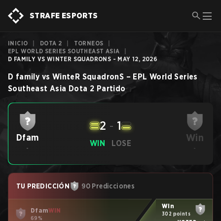
STRAFE ESPORTS
INICIO
|
DOTA 2
|
TORNEOS
|
EPL WORLD SERIES SOUTHEAST ASIA
|
D FAMILY VS WINTER SQUADRONS - MAY 12, 2026
D family
vs
WinteR SquadronS
–
EPL World Series
Southeast Asia
Dota 2
Partido
2
-
1
Win
Dfam
WIN
LOSE
-
-
TU PREDICCIÓN
90 Predicciones
Win
Dfam
WIN
302 points
69%