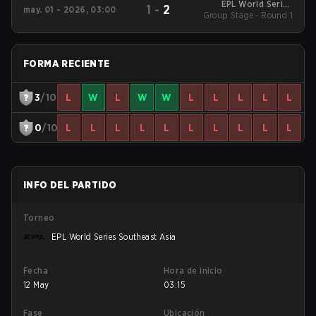
EPL World Series
1
-
2
may. 01 - 2026, 03:00
Group Stage - Round 1
Southeast Asia
FORMA RECIENTE
3
/10
L
W
L
W
W
L
L
L
L
L
0
/10
L
L
L
L
L
L
L
L
L
L
INFO DEL PARTIDO
Torneo
EPL World Series Southeast Asia
Fecha
Hora de inicio
12 May
03:15
Fase
Ubicación