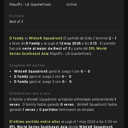
Playoffs - LB Quarterfinals
Online
Formato
Best of 3
D family
vs
WinteR SquadronS
El partido de Dota 2 terminó
2 - 1
a favor de
D family
y se jugó el
12 may 2026
a las
3:15
. El partido
fue una
serie al mejor de Best of 3
y parte del
EPL World
Series Southeast Asia
Playoffs - LB Quarterfinals.
Desglose del partido
WinteR SquadronS
ganó el Juego 1 con
0 - 0
D family
ganó el Juego 2 con
0 - 0
D family
ganó el Juego 3 con
0 - 0
Estadísticas cara a cara
D family y WinteR SquadronS se habían enfrentado anteriormente
1
veces
. D family había ganado
0 veces
, WinteR SquadronS había
ganado
1 veces
y
0 partidos
terminaron en empate.
El último partido entre ellos
se jugó el 1 may 2026 a las 3:00 en
EPL World Series Southeast Asia
donde
WinteR SquadronS