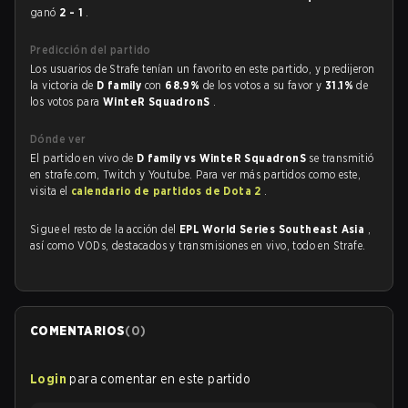
ganó
2 - 1
.
Predicción del partido
Los usuarios de Strafe tenían un favorito en este partido, y predijeron
la victoria de
D family
con
68.9%
de los votos a su favor y
31.1%
de
los votos para
WinteR SquadronS
.
Dónde ver
El partido en vivo de
D family vs WinteR SquadronS
se transmitió
en strafe.com, Twitch y Youtube. Para ver más partidos como este,
visita el
calendario de partidos de Dota 2
.
Sigue el resto de la acción del
EPL World Series Southeast Asia
,
así como VODs, destacados y transmisiones en vivo, todo en Strafe.
COMENTARIOS
(
0
)
Login
para comentar en este partido