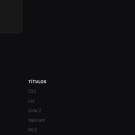
TÍTULOS
CS2
LoL
Dota 2
Valorant
R6:S