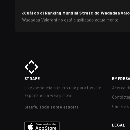
¿Cuál es el Ranking Mundial Strafe de
Wadadaa
Valo
Wadadaa Valorant no está clasificado actualmente.
STRAFE
EMPRES
La experiencia número uno para fans de
Acerca de
esports en la web y móvil.
Contácta
Carreras
Strafe, todo sobre esports
LEGAL