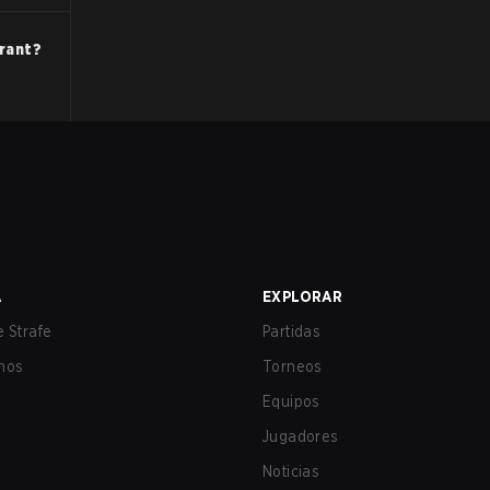
rant
?
A
EXPLORAR
 Strafe
Partidas
nos
Torneos
Equipos
Jugadores
Noticias