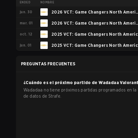
ENDED
NOMBRE
jun. 30
2026 VCT: Game Changers North Ameri
mar. 01
Stage 1
2026 VCT: Game Changers North Ameri
oct. 12
Kickoff
2025 VCT: Game Changers North Americ
jun. 01
Stage 2
2025 VCT: Game Changers North Americ
Stage 1
PREGUNTAS FRECUENTES
¿Cuándo es el próximo partido de
Wadadaa
Valoran
Wadadaa no tiene próximos partidas programados en la
de datos de Strafe.