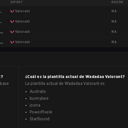
ESPORT
REGIÓN
NA
ca
Valorant
NA
ca
Valorant
NA
a
Valorant
NA
a
Valorant
t
?
¿Cuál es la plantilla actual de
Wadadaa
Valorant
?
 base
La plantilla actual de
Wadadaa
Valorant
es:
Australis
bunnybee
joona
PowerPixele
StarBound