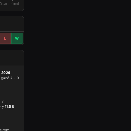
Quarterfinal
L
W
n
2026
a
ganó
2 - 0
or y
11.5%
fe.com,