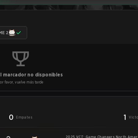
ME 2
l marcador no disponibles
or favor, vuelve más tarde
0
1
Empates
Vict
2025 VCT: Game Changers North Ameri