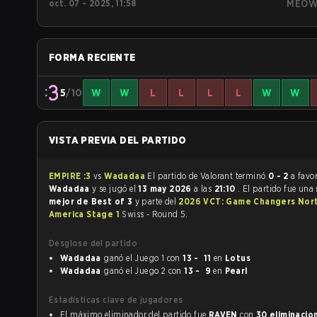
oct. 07 - 2025, 11:58
MEO
FORMA RECIENTE
5
/10
W
W
L
L
L
L
W
W
VISTA PREVIA DEL PARTIDO
EMPIRE :3
vs
Wadadaa
El partido de Valorant terminó
0 - 2
a favo
Wadadaa
y se jugó el
13 may 2026
a las
21:10
. El partido fue una
mejor de Best of 3
y parte del
2026 VCT: Game Changers Nor
America Stage 1
Swiss - Round 5.
Desglose del partido
Wadadaa
ganó el Juego 1 con
13 - 11
en
Lotus
Wadadaa
ganó el Juego 2 con
13 - 9
en
Pearl
Estadísticas clave de jugadores
El máximo eliminador del partido fue
RAVEN
con
30 eliminacio