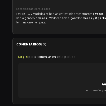
Estadísticas cara a cara
EMPIRE :3 y Wadadaa se habían enfrentado anteriormente
1 veces
.
había ganado
0 veces
, Wadadaa había ganado
1 veces
y
0 parti
terminaron en empate.
COMENTARIOS
(
0
)
Login
para comentar en este partido
Aú
¡Inicia sesión y