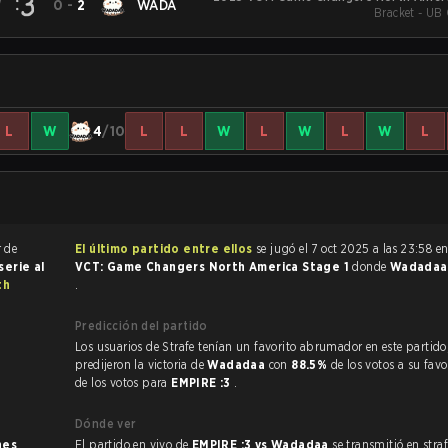
W
0
-
2
WADA
Bracket - UB 
L
W
4
/10
L
L
W
L
W
L
W
L
r de
El último partido entre ellos
se jugó el 7 oct 2025 a las 23:58 e
serie al
VCT: Game Changers North America Stage 1
donde
Wadada
th
.
Predicción del partido
Los usuarios de Strafe tenían un favorito abrumador en este partido, y
predijeron la victoria de
Wadadaa
con
88.5%
de los votos a su fav
de los votos para
EMPIRE :3
.
Dónde ver
nes
.
El partido en vivo de
EMPIRE :3 vs Wadadaa
se transmitió en stra