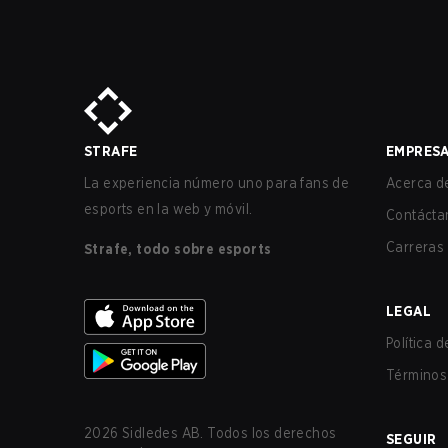
STRAFE
EMPRES
La experiencia número uno para fans de
Acerca de
esports en la web y móvil.
Contácta
Carreras
Strafe, todo sobre esports
LEGAL
Política 
Términos 
2026
Sidledes AB. Todos los derechos
SEGUIR