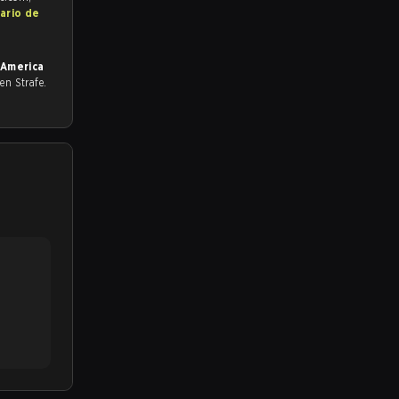
ario de
 America
o en Strafe.