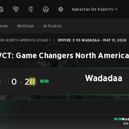
Apuestas De Esports
ores
Noticias
Artículos
RS NORTH AMERICA STAGE 1
|
EMPIRE :3 VS WADADAA - MAY 13, 2026
VCT: Game Changers North America 
Wadadaa
0
-
2
E
WIN
-
WIN
Wa
130