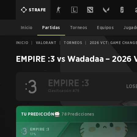
STRAFE
Inicio
Partidas
Torneos
Equipos
Jugad
INICIO
|
VALORANT
|
TORNEOS
|
2026 VCT: GAME CHANGE
EMPIRE :3
vs
Wadadaa
–
2026 
EMPIRE :3
LOS
Clasificación #79
TU PREDICCIÓN
78 Predicciones
EMPIRE :3
12%