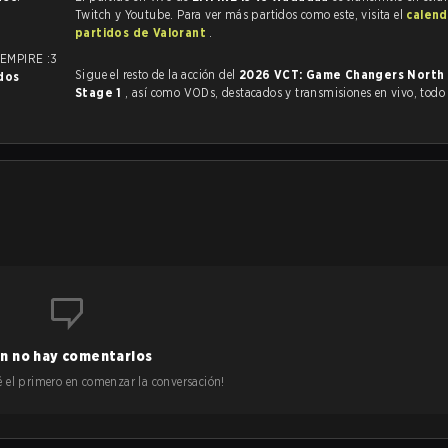
Twitch y Youtube. Para ver más partidos como este, visita el
calend
partidos de Valorant
.
 EMPIRE :3
Sigue el resto de la acción del
2026 VCT: Game Changers North
dos
Stage 1
, así como VODs, destacados y transmisiones en vivo, tod
n no hay comentarios
 sé el primero en comenzar la conversación!