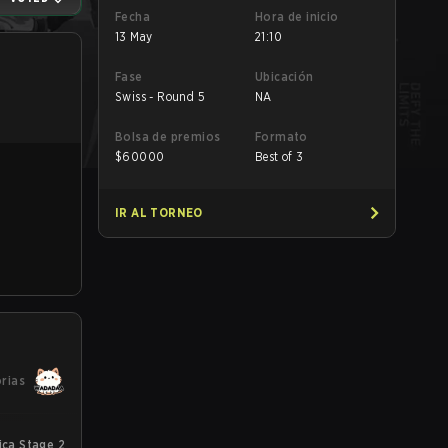
Fecha
Hora de inicio
13 May
21:10
Fase
Ubicación
Swiss - Round 5
NA
Bolsa de premios
Formato
$
60000
Best of 3
IR AL TORNEO
orias
ca Stage 2