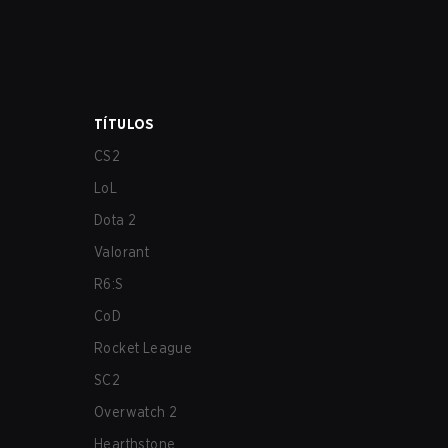
TÍTULOS
CS2
LoL
Dota 2
Valorant
R6:S
CoD
Rocket League
SC2
Overwatch 2
Hearthstone