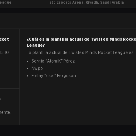
stc Esports Arena, Riyadh, Saudi Arabia
League
cket
¿Cuál es la plantilla actual de
Twisted Minds
Rock
League
?
15:10.
La plantilla actual de
Twisted Minds
Rocket League
es:
Sergio
"
AtomiK
"
Pérez
Nwpo
Finlay
"
rise.
"
Ferguson
s
mente.