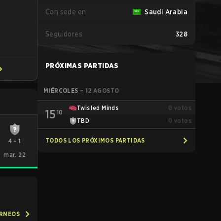
Con sede en
Saudi Arabia
Seguidores
328
PRÓXIMAS PARTIDAS
MIÉRCOLES
–
12 AGOSTO
Twisted Minds
0
votos
15
10
TBD
0
votos
TODOS LOS PRÓXIMOS PARTIDAS
4
-
1
mar. 22
ORNEOS