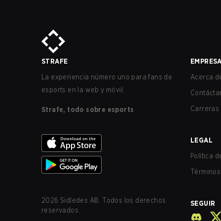
STRAFE
EMPRES
La experiencia número uno para fans de
Acerca de
esports en la web y móvil.
Contácta
Carreras
Strafe, todo sobre esports
LEGAL
Política 
Términos 
2026
Sidledes AB. Todos los derechos
SEGUIR
reservados.