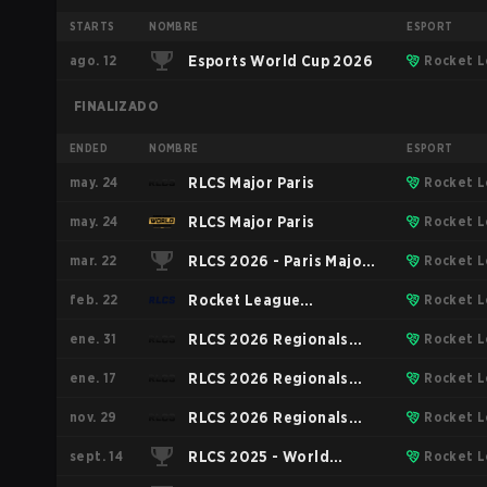
STARTS
NOMBRE
ESPORT
ago. 12
Esports World Cup 2026
Rocket 
FINALIZADO
ENDED
NOMBRE
ESPORT
may. 24
RLCS Major Paris
Rocket 
may. 24
RLCS Major Paris
Rocket 
mar. 22
RLCS 2026 - Paris Major:
Rocket 
feb. 22
Middle East & North
Rocket League
Rocket 
ene. 31
Africa Open 4
Championship Series
RLCS 2026 Regionals
Rocket 
ene. 17
2026 - Boston Major
MENA Open 3
RLCS 2026 Regionals
Rocket 
nov. 29
MENA Open 2
RLCS 2026 Regionals
Rocket 
sept. 14
MENA Open 1
RLCS 2025 - World
Rocket 