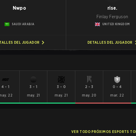
Nwpo
rise.
Finlay Ferguson
SAUDI ARABIA
UNITED KINGDOM
TALLES DEL JUGADOR
DETALLES DEL JUGADOR
4
-
1
3
-
1
3
-
0
2
-
3
0
-
4
may. 22
may. 21
may. 21
may. 20
mar. 22
VER TODO PRÓXIMOS ESPORTS T