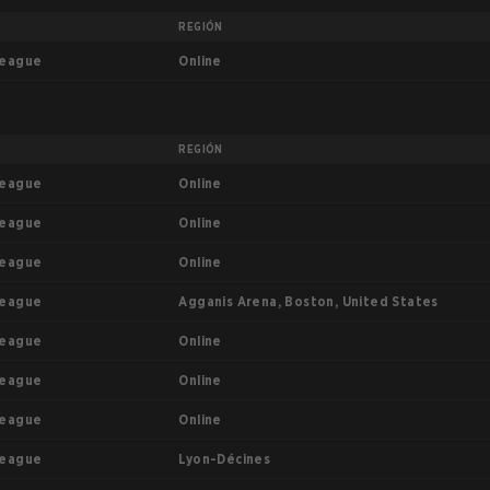
REGIÓN
Online
League
REGIÓN
Online
League
Online
League
Online
League
Agganis Arena, Boston, United States
League
Online
League
Online
League
Online
League
Lyon-Décines
League