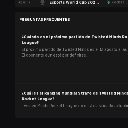
ago. 17
Championship
Esports World Cup 2025
Rocket 
Rocket League
PREGUNTAS FRECUENTES
¿Cuándo es el próximo partido de
Twisted Minds
Ro
League
?
El próximo partido de Twisted Minds es el 12 agosto a las 
El oponente aún está por definirse.
¿Cuál es el Ranking Mundial Strafe de
Twisted Mind
Rocket League
?
Twisted Minds Rocket League no está clasificado actual