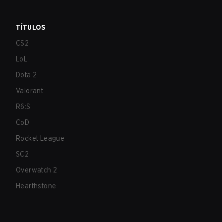
TÍTULOS
CS2
LoL
Dota 2
Valorant
R6:S
CoD
Rocket League
SC2
Overwatch 2
Hearthstone