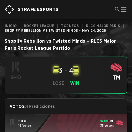
STRAFE ESPORTS
INICIO
|
ROCKET LEAGUE
|
TORNEOS
|
RLCS MAJOR PARIS
|
SHOPIFY REBELLION VS TWISTED MINDS - MAY 24, 2026
Shopify Rebellion
vs
Twisted Minds
–
RLCS Major
Paris
Rocket League
Partido
3
-
4
TM
SHO
LOSE
WIN
-
-
VOTOS
51 Predicciones
SHO
WIN
TM
16 Votos
35 Votos