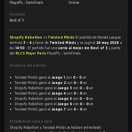
Playoffs - Semifinals
Online
Formato
Best of 3
Shopify Rebellion
vs
Twisted Minds
El partido de Rocket League
terminó
3 - 4
a favor de
Twisted Minds
y se jugó el
24 may 2026
a
las
14:50
. El partido fue una
serie al mejor de Best of 3
y parte
del
RLCS Major Paris
Playoffs - Semifinals.
Desglose del partido
Twisted Minds ganó el
Juego 1
con
0 - 0
en
Twisted Minds ganó el
Juego 2
con
0 - 0
en
Shopify Rebellion ganó el
Juego 3
con
0 - 0
en
Twisted Minds ganó el
Juego 4
con
0 - 0
en
Shopify Rebellion ganó el
Juego 5
con
0 - 0
en
Shopify Rebellion ganó el
Juego 6
con
0 - 0
en
Twisted Minds ganó el
Juego 7
con
0 - 0
en
Estadísticas cara a cara
Shopify Rebellion y Twisted Minds se habían enfrentado