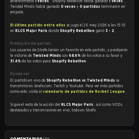
anteriormente
1 veces
. Shopify Rebellion había ganado
1 veces
,
Twisted Minds había ganado
0 veces
y
0 partidos
terminaron en
empate.
El último partido entre ellos
se jugó el 20 may 2026 a las 15:10
en
RLCS Major Paris
donde
Shopify Rebellion
ganó
3 - 2
.
Predicción del partido
Los usuarios de Strafe tenían un favorito en este partido, y predijeron
la victoria de
Twisted Minds
con
68.6%
de los votos a su favor y
31.4%
de los votos para
Shopify Rebellion
.
Dónde ver
El partido en vivo de
Shopify Rebellion vs Twisted Minds
se
transmitió en strafe.com, Twitch y Youtube. Para ver más partidos
como este, visita el
calendario de partidos de Rocket League
.
Sigue el resto de la acción del
RLCS Major Paris
, así como VODs,
destacados y transmisiones en vivo, todo en Strafe.