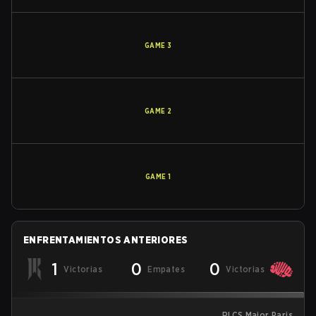
GAME
3
GAME
2
GAME
1
ENFRENTAMIENTOS ANTERIORES
1
0
0
Victorias
Empates
Victorias
RLCS Major Paris