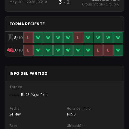
3
-
2
may. 20 - 2026, 03:10
Group Stage - Group C
FORMA RECIENTE
8
/10
L
W
W
W
W
L
W
W
W
W
7
/10
L
W
W
W
W
W
W
L
L
W
INFO DEL PARTIDO
Torneo
RLCS Major Paris
Fecha
Hora de inicio
24 May
14:50
Fase
Ubicación