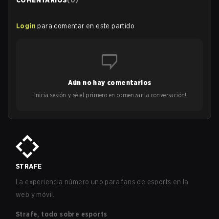
COMENTARIOS
(
0
)
Login
para comentar en este partido
Aún no hay comentarios
¡Inicia sesión y sé el primero en comenzar la conversación!
STRAFE
La experiencia número uno para fans de esports en la
web y móvil.
Strafe, todo sobre esports