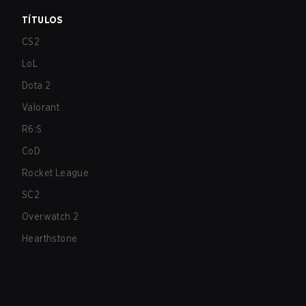
TÍTULOS
CS2
LoL
Dota 2
Valorant
R6:S
CoD
Rocket League
SC2
Overwatch 2
Hearthstone