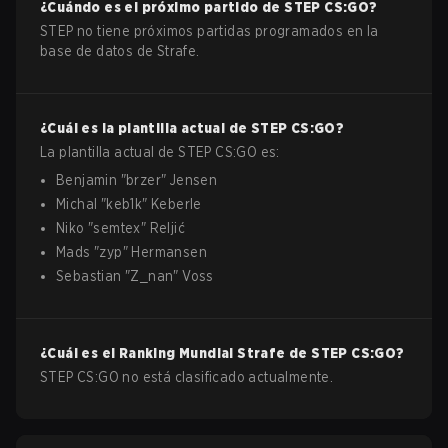
¿Cuándo es el próximo partido de
STEP
CS:GO
?
STEP no tiene próximos partidas programados en la
base de datos de Strafe.
¿Cuál es la plantilla actual de
STEP
CS:GO
?
La plantilla actual de
STEP
CS:GO
es:
Benjamin
"
brzer
"
Jensen
Michal
"
keb1k
"
Keberle
Niko
"
semtex
"
Reljić
Mads
"
zyp
"
Hermansen
Sebastian
"
Z_nan
"
Voss
¿Cuál es el Ranking Mundial Strafe de
STEP
CS:GO
?
STEP CS:GO no está clasificado actualmente.