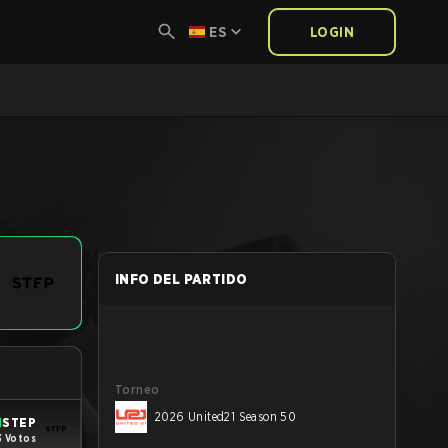
ES
LOGIN
INFO DEL PARTIDO
Torneo
2026 United21 Season 50
N
STEP
3 Votos