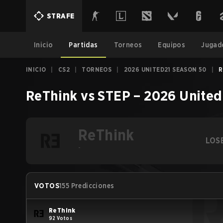
STRAFE
Inicio
Partidas
Torneos
Equipos
Jugad
INICIO
|
CS2
|
TORNEOS
|
2026 UNITED21 SEASON 50
|
R
ReThink
vs
STEP
–
2026 United
ReThink
LOS
-
VOTOS
155 Predicciones
ReThink
92 Votos