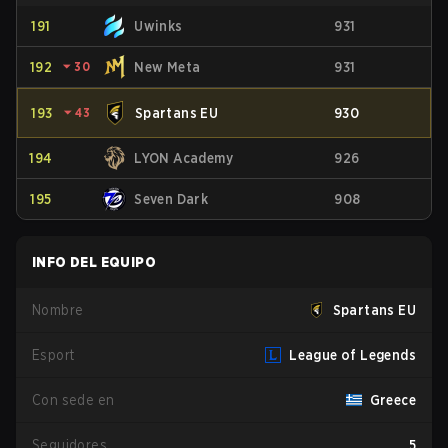
191
Uwinks
931
192
⏷
30
New Meta
931
193
⏷
43
Spartans EU
930
194
LYON Academy
926
195
Seven Dark
908
INFO DEL EQUIPO
Nombre
Spartans EU
Esport
League of Legends
Con sede en
Greece
Seguidores
5