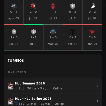
0
-
2
2
-
0
1
-
1
0
-
2
0
-
2
ago. 05
jul. 28
jul. 22
jul. 21
jul. 09
2
-
0
1
-
1
2
-
0
0
-
2
2
-
0
jul. 02
jul. 01
may. 07
abr. 30
abr. 29
TORNEOS
FINALIZADO
HLL Summer 2026
LoL
30 jun. – 5 ago.
Online
HLL - HLL Spring 2026
LoL
31 mar. – 23 may.
Online