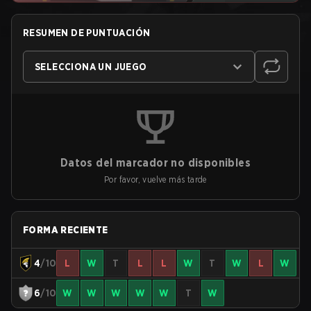
RESUMEN DE PUNTUACIÓN
SELECCIONA UN JUEGO
Datos del marcador no disponibles
Por favor, vuelve más tarde
FORMA RECIENTE
4
/10
L
W
T
L
L
W
T
W
L
W
6
/10
W
W
W
W
W
T
W