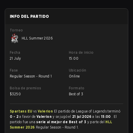
INFO DEL PARTIDO
Torneo
HLL Summer 2026
Fecha
Hora de inicio
21 July
15:00
Fase
Ubicación
Regular Season - Round 1
Online
Bolsa de premios
Formato
$
3250
Best of 3
Spartans EU
vs
Valerion
El partido de League of Legends terminó
0 - 2
a favor de
Valerion
y se jugó el
21 jul 2026
a las
15:00
. El
partido fue una
serie al mejor de Best of 3
y parte del
HLL
Summer 2026
Regular Season - Round 1.