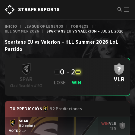
STRAFE ESPORTS
INICIO
|
LEAGUE OF LEGENDS
|
TORNEOS
|
HLL SUMMER 2026
|
SPARTANS EU VS VALERION - JUL 21, 2026
Spartans EU
vs
Valerion
–
HLL Summer 2026
LoL
Partido
0
-
2
VLR
SPAR
LOSE
WIN
Clasificación #193
-
TU PREDICCIÓN
92 Predicciones
SPAR
WIN
VLR
182 points
15%
VOTED