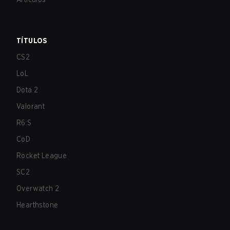
TÍTULOS
CS2
LoL
Dota 2
Valorant
R6:S
CoD
Rocket League
SC2
Overwatch 2
Hearthstone