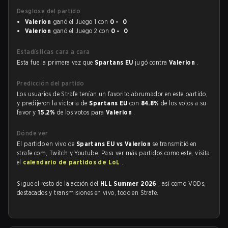
Desglose del partido
Valerion
ganó el Juego 1 con
0 - 0
Valerion
ganó el Juego 2 con
0 - 0
Estadísticas cara a cara
Esta fue la primera vez que
Spartans EU
jugó contra
Valerion
.
Predicción del partido
Los usuarios de Strafe tenían un favorito abrumador en este partido,
y predijeron la victoria de
Spartans EU
con
84.8%
de los votos a su
favor y
15.2%
de los votos para
Valerion
.
Dónde ver
El partido en vivo de
Spartans EU vs Valerion
se transmitió en
strafe.com, Twitch y Youtube. Para ver más partidos como este, visita
el
calendario de partidos de LoL
.
Sigue el resto de la acción del
HLL Summer 2026
, así como VODs,
destacados y transmisiones en vivo, todo en Strafe.