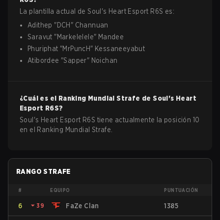
La plantilla actual de
Soul's Heart Esport
R6S
es:
Adithep
"
DCH
"
Channuan
Saravut
"
Markelelele
"
Mandee
Phuriphat
"
MrPuncH
"
Kessaneeyabut
Atibordee
"
Sapper
"
Noichan
¿Cuál es el Ranking Mundial Strafe de
Soul's Heart
Esport
R6S
?
Soul's Heart Esport R6S tiene actualmente la posición 10
en el Ranking Mundial Strafe.
RANGO STRAFE
#
EQUIPO
PUNTUACIÓN
6
⏷
39
FaZe Clan
1385