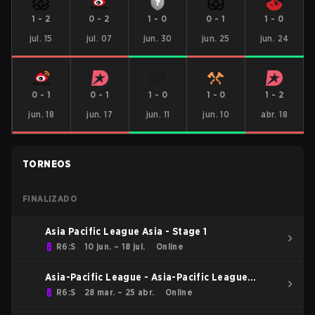
1
-
2
0
-
2
1
-
0
0
-
1
1
-
0
jul. 15
jul. 07
jun. 30
jun. 25
jun. 24
0
-
1
0
-
1
1
-
0
1
-
0
1
-
2
jun. 18
jun. 17
jun. 11
jun. 10
abr. 18
TORNEOS
FINALIZADO
Asia Pacific League Asia - Stage 1
R6:S
10 jun. – 18 jul.
Online
Asia-Pacific League - Asia-Pacific League
Kickoff: Asia
R6:S
28 mar. – 25 abr.
Online