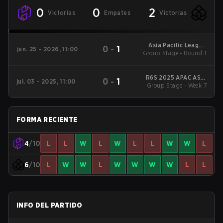
0
0
2
Victorias
Empates
Victorias
Asia Pacific League
0
-
1
jun. 25 - 2026, 11:00
Group Stage - Round 1
Asia - Stage 1
R6S 2025 APAC ASIA
0
-
1
jul. 03 - 2025, 11:00
Group Stage - Week 7
Stage 1
FORMA RECIENTE
4
/10
L
L
W
L
W
L
L
W
W
L
6
/10
L
W
W
L
W
W
W
W
L
L
INFO DEL PARTIDO