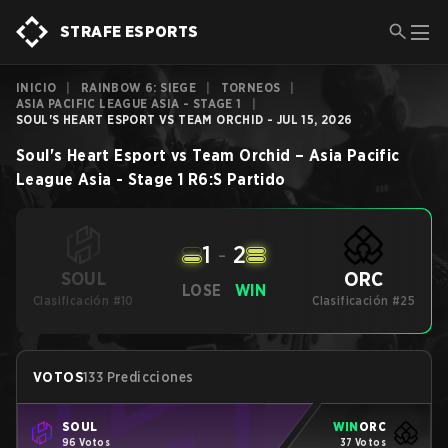
STRAFE ESPORTS
INICIO
|
RAINBOW 6: SIEGE
|
TORNEOS
|
ASIA PACIFIC LEAGUE ASIA - STAGE 1
|
SOUL'S HEART ESPORT VS TEAM ORCHID - JUL 15, 2026
Soul's Heart Esport
vs
Team Orchid
–
Asia Pacific
League Asia - Stage 1
R6:S
Partido
1
-
2
ORC
SOUL
LOSE
WIN
Clasificación #10
Clasificación #25
VOTOS
133 Predicciones
SOUL
WIN
ORC
96 Votos
37 Votos