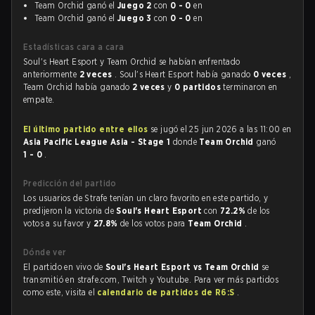
Team Orchid ganó el
Juego 2
con
0 - 0
en
Team Orchid ganó el
Juego 3
con
0 - 0
en
Estadísticas cara a cara
Soul's Heart Esport y Team Orchid se habían enfrentado
anteriormente
2 veces
. Soul's Heart Esport había ganado
0 veces
,
Team Orchid había ganado
2 veces
y
0 partidos
terminaron en
empate.
El último partido entre ellos
se jugó el 25 jun 2026 a las 11:00 en
Asia Pacific League Asia - Stage 1
donde
Team Orchid
ganó
1 - 0
.
Predicción del partido
Los usuarios de Strafe tenían un claro favorito en este partido, y
predijeron la victoria de
Soul's Heart Esport
con
72.2%
de los
votos a su favor y
27.8%
de los votos para
Team Orchid
.
Dónde ver
El partido en vivo de
Soul's Heart Esport vs Team Orchid
se
transmitió en strafe.com, Twitch y Youtube. Para ver más partidos
como este, visita el
calendario de partidos de R6:S
.