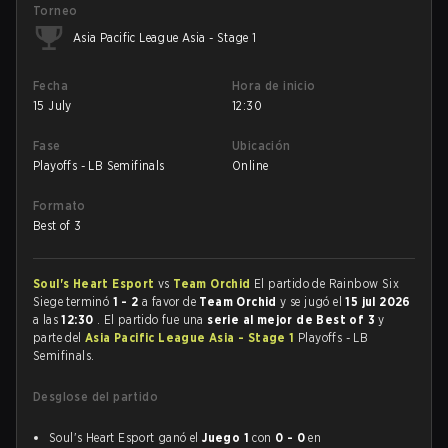
Torneo
Asia Pacific League Asia - Stage 1
Fecha
Hora de inicio
15 July
12:30
Fase
Ubicación
Playoffs - LB Semifinals
Online
Formato
Best of 3
Soul's Heart Esport
vs
Team Orchid
El partido de Rainbow Six
Siege terminó
1 - 2
a favor de
Team Orchid
y se jugó el
15 jul 2026
a las
12:30
. El partido fue una
serie al mejor de Best of 3
y
parte del
Asia Pacific League Asia - Stage 1
Playoffs - LB
Semifinals.
Desglose del partido
Soul's Heart Esport ganó el
Juego 1
con
0 - 0
en