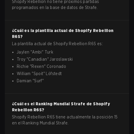
Shopify Rebellion no tiene próximos partidas
programados en la base de datos de Strafe.
¿Cuál es la plantilla actual de
Shopify Rebellion
R6S
?
La plantilla actual de
Shopify Rebellion
R6S
es:
Jaylen
"
Ambi
"
Turk
Troy
"
Canadian
"
Jaroslawski
Richie
"
Rexen
"
Coronado
William
"
Spoit
"
Löfstedt
Damian
"
Surf
"
¿Cuál es el Ranking Mundial Strafe de
Shopify
Rebellion
R6S
?
Shopify Rebellion R6S tiene actualmente la posición 15
en el Ranking Mundial Strafe.