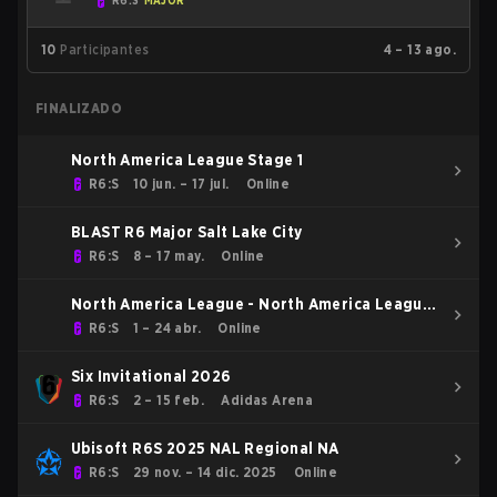
R6:S
MAJOR
10
Participantes
4 – 13 ago.
FINALIZADO
North America League Stage 1
R6:S
10 jun. – 17 jul.
Online
BLAST R6 Major Salt Lake City
R6:S
8 – 17 may.
Online
North America League - North America League
Kickoff
R6:S
1 – 24 abr.
Online
Six Invitational 2026
R6:S
2 – 15 feb.
Adidas Arena
Ubisoft R6S 2025 NAL Regional NA
R6:S
29 nov. – 14 dic. 2025
Online