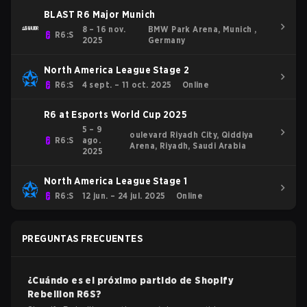
BLAST R6 Major Munich
8 – 16 nov.
BMW Park Arena, Munich ,
R6:S
2025
Germany
North America League Stage 2
R6:S
4 sept. – 11 oct. 2025
Online
R6 at Esports World Cup 2025
5 – 9
oulevard Riyadh City, Qiddiya
R6:S
ago.
Arena, Riyadh, Saudi Arabia
2025
North America League Stage 1
R6:S
12 jun. – 24 jul. 2025
Online
PREGUNTAS FRECUENTES
¿Cuándo es el próximo partido de
Shopify
Rebellion
R6S
?